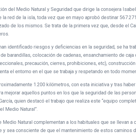
stión del Medio Natural y Seguridad que dirige la consejera Isabe
a red de la isla, toda vez que en mayo aprobó destinar 567.271
azado de los mismos. Se trata de la primera vez que, desde el Cab
eros.
an identificado riesgos y deficiencias en la seguridad, se ha tra
 de barandillas, colocación de cadenas, ensanchamiento de caja
reccionales, precaución, cierres, prohibiciones, etc), construcció
nta el entorno en el que se trabaja y respetando en todo moment
oximadamente 1.200 kilómetros, con esta iniciativa y tras haber
 mejorar aquellos puntos en los que la seguridad de las person
García, quien destacó el trabajo que realiza este “equipo compl
del Medio Natural”.
e Medio Natural complementan a los habituales que se llevan a c
te y sea consciente de que el mantenimiento de estos caminos 