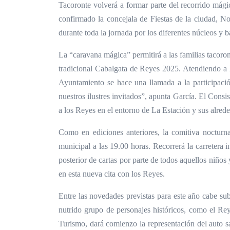
Tacoronte volverá a formar parte del recorrido mági
confirmado la concejala de Fiestas de la ciudad, N
durante toda la jornada por los diferentes núcleos y b
La “caravana mágica” permitirá a las familias tacoront
tradicional Cabalgata de Reyes 2025. Atendiendo a la
Ayuntamiento se hace una llamada a la participaci
nuestros ilustres invitados”, apunta García. El Consi
a los Reyes en el entorno de La Estación y sus alred
Como en ediciones anteriores, la comitiva nocturna
municipal a las 19.00 horas. Recorrerá la carretera 
posterior de cartas por parte de todos aquellos niño
en esta nueva cita con los Reyes.
Entre las novedades previstas para este año cabe subr
nutrido grupo de personajes históricos, como el Rey
Turismo, dará comienzo la representación del auto s