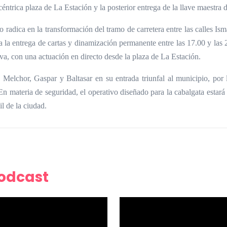
céntrica plaza de La Estación y la posterior entrega de la llave maestra 
o radica en la transformación del tramo de carretera entre las calles
ara la entrega de cartas y dinamización permanente entre las 17.00 y las 
tiva, con una actuación en directo desde la plaza de La Estación.
 Melchor, Gaspar y Baltasar en su entrada triunfal al municipio, por 
. En materia de seguridad, el operativo diseñado para la cabalgata estar
l de la ciudad.
Podcast