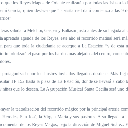
co que los Reyes Magos de Oriente realizarán por todas las Islas a lo
oemí García, quien destaca que “la visita real dará comienzo a las 9 
arrios”.
eras saludar a Melchor, Gaspar y Baltasar justo antes de su llegada al c
 apretada agenda de los Reyes, este año el recorrido matinal será más 
ón para que toda la ciudadanía se acerque a La Estación “y de esta m
storio priorizará el paso por los barrios más alejados del centro, concen
edores.
 protagonizada por los ilustres invitados llegados desde el Más Lejan
insular TF-152 hasta la plaza de La Estación, donde se llevará a cabo l
s y niñas que lo deseen. La Agrupación Musical Santa Cecilia será uno d
ayar la teatralización del recorrido mágico por la principal arteria com
 Herodes, San José, la Virgen María y sus pastores. A su llegada a la
acramental de los Reyes Magos, bajo la dirección de Miguel Suárez. El