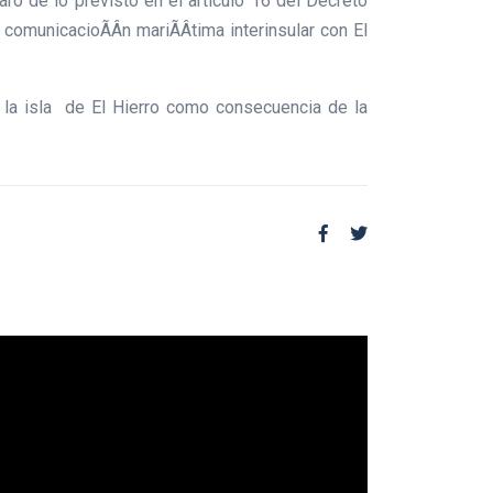
ro de lo previsto en el artículo 16 del Decreto
omunicacioÃÂn mariÃÂtima interinsular con El
e la isla de El Hierro como consecuencia de la