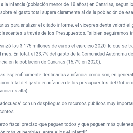
a la infancia (población menor de 18 años) en Canarias, según l
sobre el gasto total supera claramente al de la población de esa
ias para analizar el citado informe, el vicepresidente valoró el 
olescentes a través de los Presupuestos, “si bien seguiremos t
lcanzó los 3.175 millones de euros el ejercicio 2020, lo que se t
l mes. En total, el 23,7% del gasto de la Comunidad Autónoma de
ncia en la población de Canarias (15,7% en 2020).
as específicamente destinados a infancia, como son, en general
ación total del gasto en infancia de los presupuestos del Gobie
ancia es alta).
adecuada” con un despliegue de recursos públicos muy importante
centes.
erzo fiscal preciso-que paguen todos y que paguen más quienes 
n más vulnerables, entre ellos el infantil”.