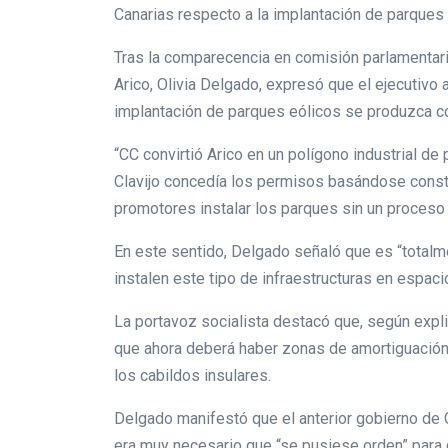
Canarias respecto a la implantación de parques 
Tras la comparecencia en comisión parlamentari
Arico, Olivia Delgado, expresó que el ejecutivo 
implantación de parques eólicos se produzca con 
“CC convirtió Arico en un polígono industrial de
Clavijo concedía los permisos basándose consta
promotores instalar los parques sin un proceso 
En este sentido, Delgado señaló que es “totalme
instalen este tipo de infraestructuras en espaci
La portavoz socialista destacó que, según expl
que ahora deberá haber zonas de amortiguación 
los cabildos insulares.
Delgado manifestó que el anterior gobierno de Cl
era muy necesario que “se pusiese orden” para 