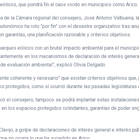
eólicos, que pondrá fin al caos vivido en municipios como Arico.
a de la Cámara regional del consejero, José Antonio Valbuena, 
autonómico ha roto “por fin” con el desastre organizativo tras anu
garantías, una planificación razonable y criterios objetivos.
 parques eólicos con un brutal impacto ambiental para el municipi
ntemente en los mecanismos de declaración de interés general e
de evaluación ambiental”, explicó Olivia Delgado.
nte coherente y necesario” que existan criterios objetivos que, p
os protegidos, como sí ocurrió durante las pasadas legislaturas c
icó el consejero, tampoco se podrá implantar estas instalacione
en los espacios protegidos colindantes, garantías de poder eng
avijo, a golpe de declaraciones de interés general e interés púb
que no ocurra lo que ha sucedido en Arico.