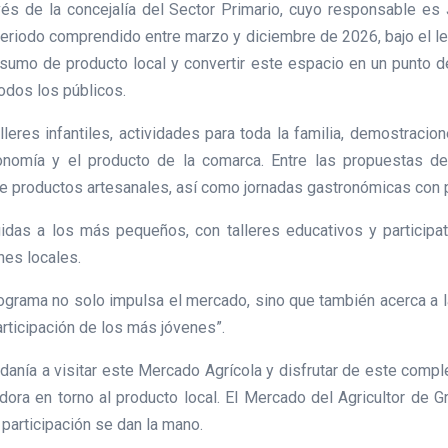
vés de la concejalía del Sector Primario, cuyo responsable e
 periodo comprendido entre marzo y diciembre de 2026, bajo el l
sumo de producto local y convertir este espacio en un punto d
todos los públicos.
lleres infantiles, actividades para toda la familia, demostraci
tronomía y el producto de la comarca. Entre las propuestas d
 de productos artesanales, así como jornadas gastronómicas con 
igidas a los más pequeños, con talleres educativos y particip
ones locales.
ograma no solo impulsa el mercado, sino que también acerca a la
articipación de los más jóvenes”.
adanía a visitar este Mercado Agrícola y disfrutar de este compl
dora en torno al producto local. El Mercado del Agricultor de 
 participación se dan la mano.