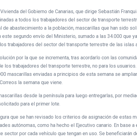
Vivienda del Gobierno de Canarias, que dirige Sebastián Franqui
adas a todos los trabajadores del sector de transporte terrestre
 de abastecimiento a la población, mascarillas que han sido solic
 este segundo envío del Ministerio, sumado a las 34.000 que ya
s trabajadores del sector del transporte terrestre de las islas a
lución por la que se incrementa, tras acordarlo con las comunida
 los trabajadores del transporte terrestre, no para los usuarios.
.000 mascarillas enviadas a principios de esta semana se amplia
 Correos la semana que viene.
scarillas desde la península para luego entregarlas, por mediac
licitado para el primer lote.
egura que se han revisado los criterios de asignación de estas m
ades autónomas, como ha hecho el Ejecutivo canario. En base a e
e sector por cada vehículo que tengan en uso. Se beneficiarán 