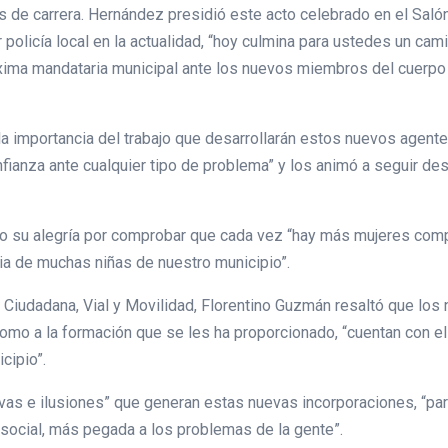
 de carrera. Hernández presidió este acto celebrado en el Saló
policía local en la actualidad, “hoy culmina para ustedes un cam
áxima mandataria municipal ante los nuevos miembros del cuerp
a importancia del trabajo que desarrollarán estos nuevos agentes 
ianza ante cualquier tipo de problema” y los animó a seguir de
o su alegría por comprobar que cada vez “hay más mujeres comple
a de muchas niñas de nuestro municipio”.
 Ciudadana, Vial y Movilidad, Florentino Guzmán resaltó que los
omo a la formación que se les ha proporcionado, “cuentan con e
cipio”.
as e ilusiones” que generan estas nuevas incorporaciones, “par
social, más pegada a los problemas de la gente”.