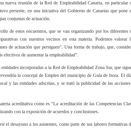
na nueva reunión de la Red de Empleabilidad Canaria, en particular 
uvo presente, en una iniciativa del Gobierno de Canarias que pone el 
egias conjuntas de actuación.
ollo de estos encuentros, que se van organizando por los diferentes 
mparativas con nuestros vecinos en esta materia. Podemos valorar 
nes de actuación que persiguen”. Una forma de trabajo, que, considera
 efectivos de aumentar la empleabilidad”.
s entidades incorporadas a la Red de Empleabilidad Zona Sur, que sigue
tervendría la concejal de Empleo del municipio de Guía de Isora. El d
cal y las entidades adscritas, y se trató la publicidad de las accion
materia acreditativa como es “La acreditación de las Competencias Cl
lizando con la exposición de acuerdos y conclusiones.
 el desayuno a los asistentes, como parte de sus labores formativas d