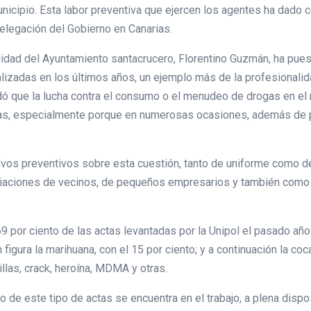
nicipio. Esta labor preventiva que ejercen los agentes ha dado 
elegación del Gobierno en Canarias.
lidad del Ayuntamiento santacrucero, Florentino Guzmán, ha pues
lizadas en los últimos años, un ejemplo más de la profesionalid
rdó que la lucha contra el consumo o el menudeo de drogas en el 
ctas, especialmente porque en numerosas ocasiones, además de 
ivos preventivos sobre esta cuestión, tanto de uniforme como de
ciaciones de vecinos, de pequeños empresarios y también como fr
9 por ciento de las actas levantadas por la Unipol el pasado añ
igura la marihuana, con el 15 por ciento; y a continuación la coca
llas, crack, heroína, MDMA y otras.
de este tipo de actas se encuentra en el trabajo, a plena dispos