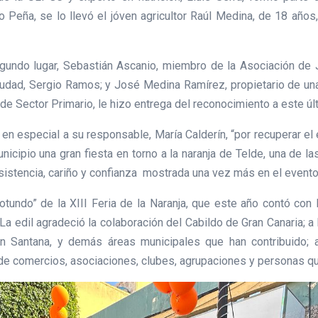
o Peña, se lo llevó el jóven agricultor Raúl Medina, de 18 años,
gundo lugar, Sebastián Ascanio, miembro de la Asociación de J
ciudad, Sergio Ramos; y José Medina Ramírez, propietario de una 
 de Sector Primario, le hizo entrega del reconocimiento a este úl
, en especial a su responsable, María Calderín, “por recuperar el 
 municipio una gran fiesta en torno a la naranja de Telde, una de
sistencia, cariño y confianza mostrada una vez más en el evento 
rotundo” de la XIII Feria de la Naranja, que este año contó con
a edil agradeció la colaboración del Cabildo de Gran Canaria; a l
ian Santana, y demás áreas municipales que han contribuido; 
 de comercios, asociaciones, clubes, agrupaciones y personas qu