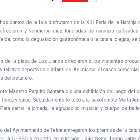
 puntos de la Isla disfrutaron de la XIII Feria de la Naranja ce
ofrecieron y vendieron diez toneladas de naranjas cultivadas
e Telde, como la degustación gastronómica o la cata a ciegas, s
s de la plaza de Los Llanos ofrecieron a los visitantes produ
 y talleres deportivos e infantiles. Asimismo, el casco comercia
ura del betunero.
rote Maestro Paquito Santana dio una exhibición del juego del pa
física y salud. Seguidamente le tocó a la saxofonista Marta Api
Para cerrar la jornada, la agrupación musical y cuerpo de bail
 del Ayuntamiento de Telde entregaron los premios de la cata 
e la ULPGC y experto en nutrición, Lluis Serra, formó parte de