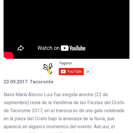
23.09.2017. Tacoronte.
Naira María Alonso Luis fue elegida anoche (22 de
septiembre) reina de la Vendimia de las Fiestas del Cristo
de Tacoronte 2017, en el transcurso de una gala celebrada
en la plaza del Cristo bajo la amenaza de la lluvia, que
apareció en algunos momentos del evento. Aún así, el