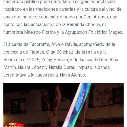
numeroso público pudo disfrutar de un gran espectáculo
inspirado en las tradiciones canarias y la cultura del vino, de
unas dos horas de duración, dirigido por Geni Afonso, que
contó con las actuaciones de la Parranda Chedey, el
humorista Maestro Florido y la Agrupación Folclórica Magec.
El alcalde de Tacoronte, Álvaro Dávila, acompañado de la
concejala de Fiestas, Olga Sánchez, de la reina de la
Vendimia de 2016, Zulay Herrera, y de las candidatas Alba
Martín, Naiara López y Natalia Dorta, impuso la banda
acreditativa a la nueva reina, Naira Alonso.