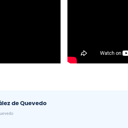
ález de Quevedo
Quevedo