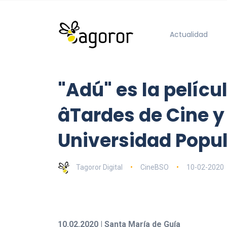
Actualidad
"Adú" es la pelícu
âTardes de Cine 
Universidad Popu
Tagoror Digital
CineBSO
10-02-2020
10.02.2020 | Santa María de Guía