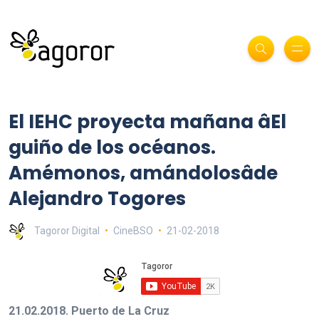
El IEHC proyecta mañana âEl
guiño de los océanos.
Amémonos, amándolosâde
Alejandro Togores
Tagoror Digital
CineBSO
21-02-2018
21.02.2018. Puerto de La Cruz