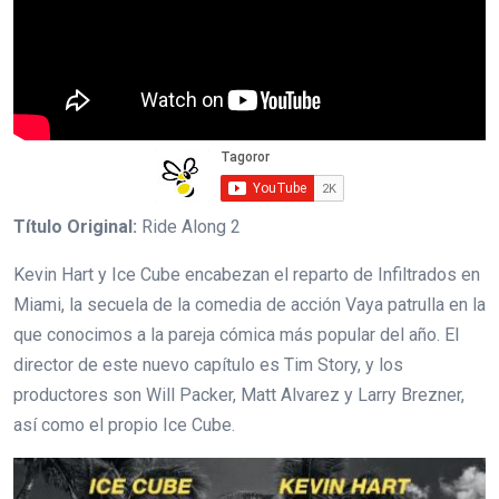
Título Original:
Ride Along 2
Kevin Hart y Ice Cube encabezan el reparto de Infiltrados en
Miami, la secuela de la comedia de acción Vaya patrulla en la
que conocimos a la pareja cómica más popular del año. El
director de este nuevo capítulo es Tim Story, y los
productores son Will Packer, Matt Alvarez y Larry Brezner,
así como el propio Ice Cube.