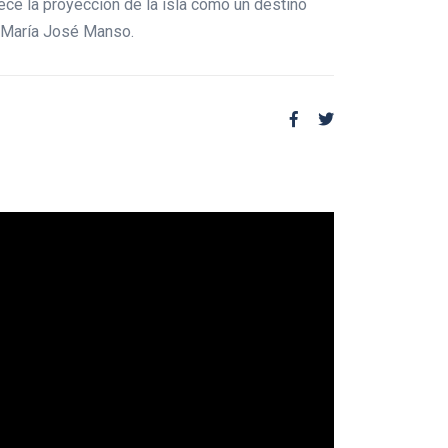
e la proyección de la isla como un destino
, María José Manso.