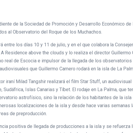
iente de la Sociedad de Promoción y Desarrollo Económico de la
dos al Observatorio del Roque de los Muchachos.
entre los días 10 y 11 de julio, y en el que colabora la Conseje
A Residence above the clouds y lo realiza el director Guillermo C
 real de Escocia e impulsor de la llegada de los observatorios 
audiovisuales que Guillermo Carnero rodará en la isla de La Palm
tor iraní Milad Tangshir realizará el film Star Stuff, un audiovisua
 Sudáfrica, Islas Canarias y Tíbet. El rodaje en La Palma, que 
vatorio astrofísico, sino la relación de los habitantes de la isla
umerosas localizaciones de la isla y desde hace varias semanas 
areas de preproducción.
cia positiva de llegada de producciones a la isla y se refuerza