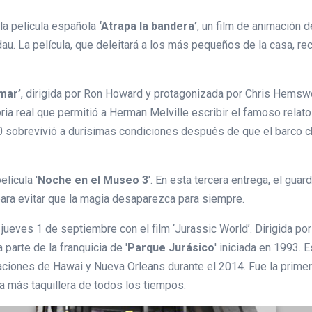
la película española
‘Atrapa la bandera’
, un film de animación 
dau. La película, que deleitará a los más pequeños de la casa, re
 mar’
, dirigida por Ron Howard y protagonizada por Chris Hemsw
oria real que permitió a Herman Melville escribir el famoso relato
820 sobrevivió a durísimas condiciones después de que el barco 
lícula '
Noche en el Museo 3
'. En esta tercera entrega, el gua
para evitar que la magia desaparezca para siempre.
l jueves 1 de septiembre con el film ‘Jurassic World’. Dirigida po
 parte de la franquicia de '
Parque Jurásico
' iniciada en 1993. 
zaciones de Hawai y Nueva Orleans durante el 2014. Fue la prime
ta más taquillera de todos los tiempos.