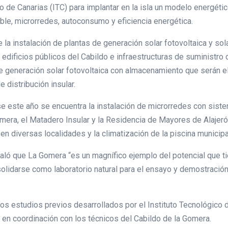
o de Canarias (ITC) para implantar en la isla un modelo energéti
ble, microrredes, autoconsumo y eficiencia energética.
 la instalación de plantas de generación solar fotovoltaica y so
dificios públicos del Cabildo e infraestructuras de suministro 
e generación solar fotovoltaica con almacenamiento que serán el
 distribución insular.
e este año se encuentra la instalación de microrredes con sist
omera, el Matadero Insular y la Residencia de Mayores de Alajeró
 en diversas localidades y la climatización de la piscina municip
ñaló que La Gomera “es un magnífico ejemplo del potencial que t
solidarse como laboratorio natural para el ensayo y demostració
os estudios previos desarrollados por el Instituto Tecnológico de
 en coordinación con los técnicos del Cabildo de la Gomera.