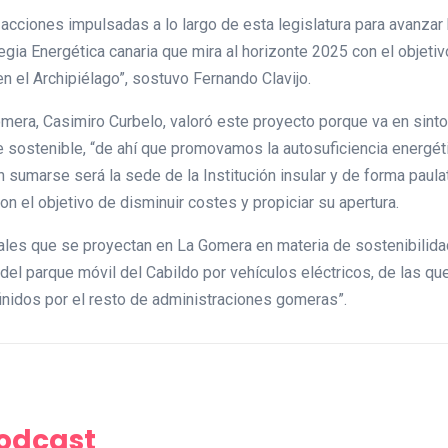
cciones impulsadas a lo largo de esta legislatura para avanzar 
ategia Energética canaria que mira al horizonte 2025 con el objeti
n el Archipiélago”, sostuvo Fernando Clavijo.
omera, Casimiro Curbelo, valoró este proyecto porque va en sinton
sostenible, “de ahí que promovamos la autosuficiencia energética
n sumarse será la sede de la Institución insular y de forma paula
n el objetivo de disminuir costes y propiciar su apertura.
ales que se proyectan en La Gomera en materia de sostenibilida
 del parque móvil del Cabildo por vehículos eléctricos, de las qu
finidos por el resto de administraciones gomeras”.
Podcast