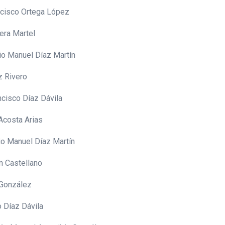
ancisco Ortega López
era Martel
rio Manuel Díaz Martín
z Rivero
ncisco Díaz Dávila
Acosta Arias
io Manuel Díaz Martín
n Castellano
 González
o Díaz Dávila