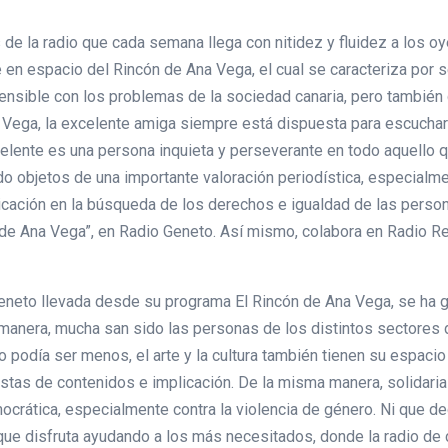
e la radio que cada semana llega con nitidez y fluidez a los oye
n espacio del Rincón de Ana Vega, el cual se caracteriza por s
nsible con los problemas de la sociedad canaria, pero también c
na Vega, la excelente amiga siempre está dispuesta para escucha
elente es una persona inquieta y perseverante en todo aquello 
o objetos de una importante valoración periodística, especialme
dicación en la búsqueda de los derechos e igualdad de las perso
de Ana Vega”, en Radio Geneto. Así mismo, colabora en Radio Rea
Geneto llevada desde su programa El Rincón de Ana Vega, se ha gra
anera, mucha san sido las personas de los distintos sectores 
podía ser menos, el arte y la cultura también tienen su espacio
istas de contenidos e implicación. De la misma manera, solidaria
crática, especialmente contra la violencia de género. Ni que dec
que disfruta ayudando a los más necesitados, donde la radio de 