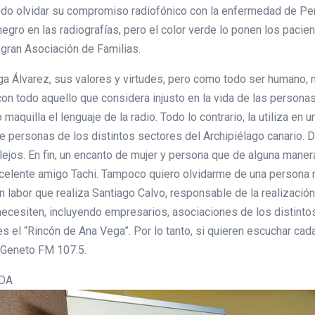
edo olvidar su compromiso radiofónico con la enfermedad de Per
negro en las radiografías, pero el color verde lo ponen los pacie
 gran Asociación de Familias.
a Álvarez, sus valores y virtudes, pero como todo ser humano, n
on todo aquello que considera injusto en la vida de las persona
 maquilla el lenguaje de la radio. Todo lo contrario, la utiliza en
 de personas de los distintos sectores del Archipiélago canario.
ejos. En fin, un encanto de mujer y persona que de alguna manera 
excelente amigo Tachi. Tampoco quiero olvidarme de una persona
n labor que realiza Santiago Calvo, responsable de la realizació
ecesiten, incluyendo empresarios, asociaciones de los distintos
 es el “Rincón de Ana Vega”. Por lo tanto, si quieren escuchar c
 Geneto FM 107.5.
IDA