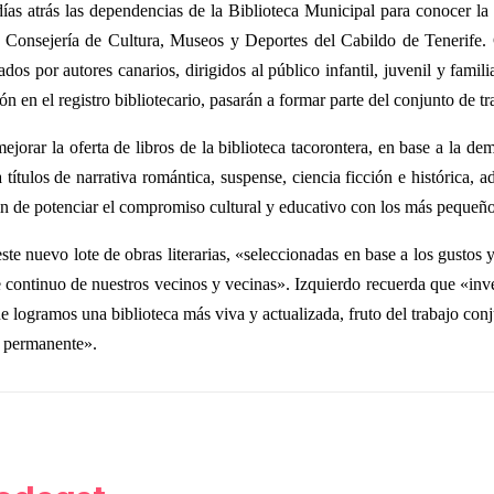
días atrás las dependencias de la Biblioteca Municipal para conocer l
la Consejería de Cultura, Museos y Deportes del Cabildo de Tenerife.
dos por autores canarios, dirigidos al público infantil, juvenil y fami
ón en el registro bibliotecario, pasarán a formar parte del conjunto de t
ejorar la oferta de libros de la biblioteca tacorontera, en base a la d
títulos de narrativa romántica, suspense, ciencia ficción e histórica, a
 fin de potenciar el compromiso cultural y educativo con los más pequeñ
ste nuevo lote de obras literarias, «seleccionadas en base a los gustos y
 continuo de nuestros vecinos y vecinas». Izquierdo recuerda que «inverti
 logramos una biblioteca más viva y actualizada, fruto del trabajo conju
n permanente».