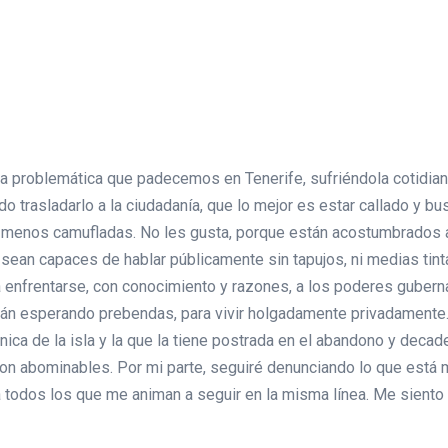
 la problemática que padecemos en Tenerife, sufriéndola cotidia
o trasladarlo a la ciudadanía, que lo mejor es estar callado y b
menos camufladas. No les gusta, porque están acostumbrados a m
sean capaces de hablar públicamente sin tapujos, ni medias tint
 enfrentarse, con conocimiento y razones, a los poderes gubern
án esperando prebendas, para vivir holgadamente privadamente. E
ica de la isla y la que la tiene postrada en el abandono y deca
son abominables. Por mi parte, seguiré denunciando lo que está ma
s a todos los que me animan a seguir en la misma línea. Me siento