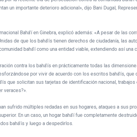
an un importante deterioro adicional», dijo Bani Dugal, Represe
rnacional Bahá’í en Ginebra, explicó además: «A pesar de las con
Unidas de que los bahá’ís tienen derechos de ciudadanía, las auto
 comunidad bahá’í como una entidad viable, extendiendo así una
ción contra los bahá’ís en prácticamente todas las dimensiones de
 esforzándose por vivir de acuerdo con los escritos bahá'ís, qu
 que solicitan sus tarjetas de identificación nacional, trabajos 
er veraces?».
 han sufrido múltiples redadas en sus hogares, ataques a sus pr
superior. En un caso, un hogar bahá’í fue completamente destruido
ados bahá’ís y luego a despedirlos.