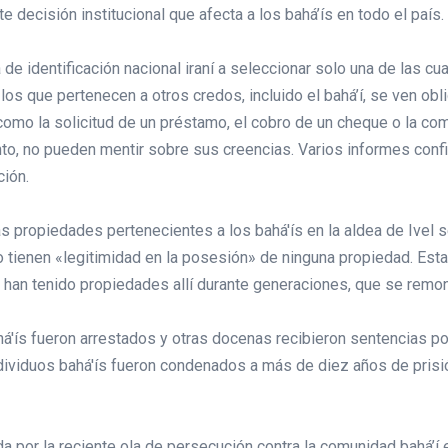
te decisión institucional que afecta a los bahá’ís en todo el país.
ta de identificación nacional iraní a seleccionar solo una de las c
 los que pertenecen a otros credos, incluido el bahá’í, se ven ob
 como la solicitud de un préstamo, el cobro de un cheque o la c
anto, no pueden mentir sobre sus creencias. Varios informes conf
ción.
as propiedades pertenecientes a los bahá'ís en la aldea de Ivel
no tienen «legitimidad en la posesión» de ninguna propiedad. Est
y han tenido propiedades allí durante generaciones, que se remo
á'ís fueron arrestados y otras docenas recibieron sentencias p
dividuos bahá'ís fueron condenados a más de diez años de prisión;
a por la reciente ola de persecución contra la comunidad bahá’í e