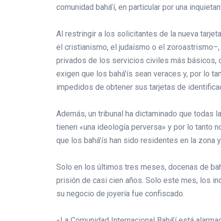
comunidad bahá’í, en particular por una inquietan
Al restringir a los solicitantes de la nueva tarje
el cristianismo, el judaísmo o el zoroastrismo–,
privados de los servicios civiles más básicos,
exigen que los bahá'ís sean veraces y, por lo t
impedidos de obtener sus tarjetas de identifica
Además, un tribunal ha dictaminado que todas l
tienen «una ideología perversa» y por lo tanto 
que los bahá'ís han sido residentes en la zona 
Solo en los últimos tres meses, docenas de bah
prisión de casi cien años. Solo este mes, los in
su negocio de joyería fue confiscado.
«La Comunidad Internacional Bahá’í está alarmad