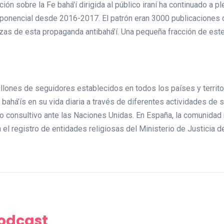
 sobre la Fe bahá'í dirigida al público iraní ha continuado a pl
xponencial desde 2016-2017. El patrón eran 3000 publicaciones
s de esta propaganda antibahá’í. Una pequeña fracción de este 
illones de seguidores establecidos en todos los países y territor
s bahá’ís en su vida diaria a través de diferentes actividades de
ano consultivo ante las Naciones Unidas. En España, la comunida
n el registro de entidades religiosas del Ministerio de Justicia
Podcast