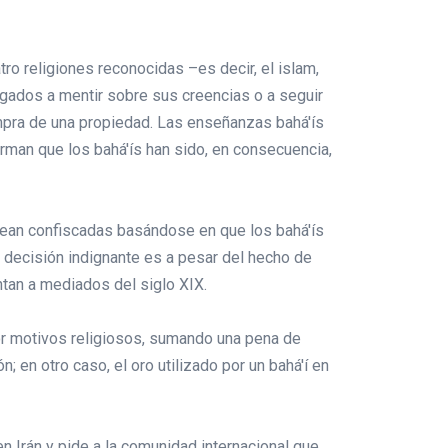
uatro religiones reconocidas –es decir, el islam,
ligados a mentir sobre sus creencias o a seguir
ompra de una propiedad. Las enseñanzas bahá'ís
irman que los bahá'ís han sido, en consecuencia,
 sean confiscadas basándose en que los bahá'ís
a decisión indignante es a pesar del hecho de
ntan a mediados del siglo XIX.
or motivos religiosos, sumando una pena de
 en otro caso, el oro utilizado por un bahá'í en
n Irán y pide a la comunidad internacional que