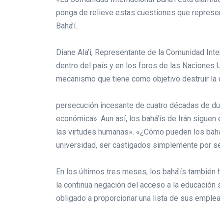
ponga de relieve estas cuestiones que represent
Bahá’í.
Diane Ala’i, Representante de la Comunidad Inte
dentro del país y en los foros de las Naciones 
mecanismo que tiene como objetivo destruir la
persecución incesante de cuatro décadas de dura
económica». Aun así, los bahá'ís de Irán siguen
las virtudes humanas». «¿Cómo pueden los bahá'ís
universidad, ser castigados simplemente por s
En los últimos tres meses, los bahá'ís también
la continua negación del acceso a la educación 
obligado a proporcionar una lista de sus emple