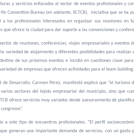
turas y servicios enfocados al sector de eventos profesionales y c
ife Convention Bureau (en adelante, SCTCB), iniciativa que se ha 
l a los profesionales interesados en organizar sus reuniones en S
 que ofrece la ciudad para dar soporte a las convenciones y confere
sector de reuniones, conferencias, viajes empresariales y eventos 
lia variedad de alojamiento y diferentes posibilidades para realizar
 destino de sus próximos eventos e incidió en cuestiones clave par
la variedad de empresas que ofrecen actividades para el team buildin
d de Desarrollo, Carmen Pérez, manifestó explicó que “el turismo 
 varios sectores del tejido empresarial del municipio, sino que c
CB ofrece servicios muy variados desde asesoramiento de planifica
 congresos”.
te a este tipo de encuentros profesionales. “El perfil socioeconóm
ó que generan una importante demanda de servicios, con un gasto p