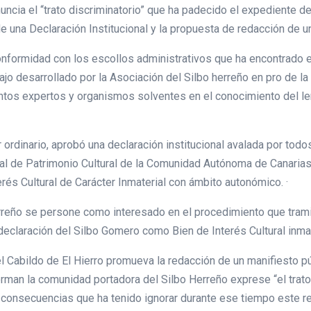
ncia el “trato discriminatorio” que ha padecido el expediente de
de una Declaración Institucional y la propuesta de redacción de u
nformidad con los escollos administrativos que ha encontrado e
bajo desarrollado por la Asociación del Silbo herreño en pro de l
intos expertos y organismos solventes en el conocimiento del l
r ordinario, aprobó una declaración institucional avalada por tod
neral de Patrimonio Cultural de la Comunidad Autónoma de Canaria
rés Cultural de Carácter Inmaterial con ámbito autonómico. ·
reño se persone como interesado en el procedimiento que tramit
eclaración del Silbo Gomero como Bien de Interés Cultural inma
el Cabildo de El Hierro promueva la redacción de un manifiesto 
forman la comunidad portadora del Silbo Herreño exprese “el trato
s consecuencias que ha tenido ignorar durante ese tiempo este re