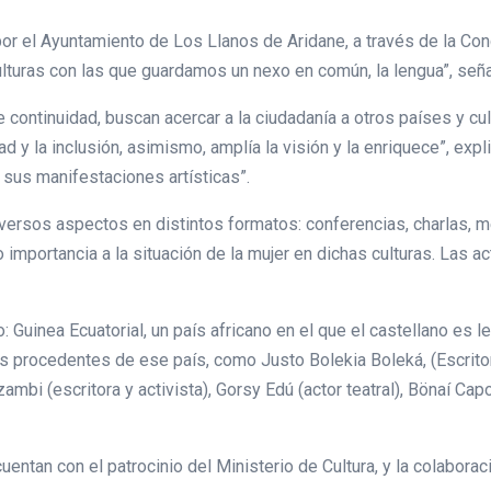
or el Ayuntamiento de Los Llanos de Aridane, a través de la Conc
ulturas con las que guardamos un nexo en común, la lengua”, seña
continuidad, buscan acercar a la ciudadanía a otros países y cu
ad y la inclusión, asimismo, amplía la visión y la enriquece”, expl
y sus manifestaciones artísticas”.
iversos aspectos en distintos formatos: conferencias, charlas, 
importancia a la situación de la mujer en dichas culturas. Las a
: Guinea Ecuatorial, un país africano en el que el castellano es l
ales procedentes de ese país, como Justo Bolekia Boleká, (Escrito
ambi (escritora y activista), Gorsy Edú (actor teatral), Bönaí Cap
cuentan con el patrocinio del Ministerio de Cultura, y la colabora