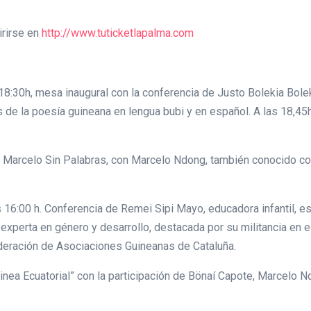
irirse en
http://www.tuticketlapalma.com
s 18:30h, mesa inaugural con la conferencia de Justo Bolekia Bole
e la poesía guineana en lengua bubi y en español. A las 18,45h
ro, Marcelo Sin Palabras, con Marcelo Ndong, también conocido c
as 16:00 h. Conferencia de Remei Sipi Mayo, educadora infantil, esc
a experta en género y desarrollo, destacada por su militancia en
deración de Asociaciones Guineanas de Cataluña.
 Guinea Ecuatorial” con la participación de Bönaí Capote, Marce