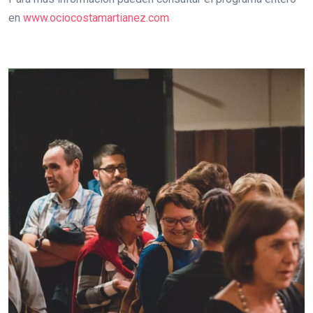
en
www.ociocostamartianez.com