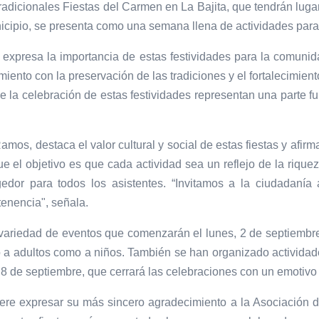
radicionales Fiestas del Carmen en La Bajita, que tendrán luga
municipio, se presenta como una semana llena de actividades par
 expresa la importancia de estas festividades para la comunid
ento con la preservación de las tradiciones y el fortalecimient
la celebración de estas festividades representan una parte fu
Ramos, destaca el valor cultural y social de estas fiestas y afir
ue el objetivo es que cada actividad sea un reflejo de la rique
gedor para todos los asistentes. “Invitamos a la ciudadanía a
tenencia", señala.
a variedad de eventos que comenzarán el lunes, 2 de septiem
nto a adultos como a niños. También se han organizado actividad
 8 de septiembre, que cerrará las celebraciones con un emotivo
ere expresar su más sincero agradecimiento a la Asociación d