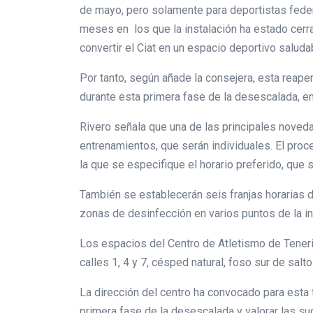
de mayo, pero solamente para deportistas feder
meses en los que la instalación ha estado cerr
convertir el Ciat en un espacio deportivo saluda
Por tanto, según añade la consejera, esta reap
durante esta primera fase de la desescalada, en 
Rivero señala que una de las principales novedad
entrenamientos, que serán individuales. El proc
la que se especifique el horario preferido, que
También se establecerán seis franjas horarias di
zonas de desinfección en varios puntos de la in
Los espacios del Centro de Atletismo de Tenerif
calles 1, 4 y 7, césped natural, foso sur de sal
La dirección del centro ha convocado para esta 
primera fase de la desescalada y valorar las su