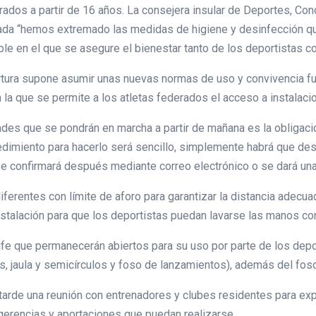
ados a partir de 16 años. La consejera insular de Deportes, Con
ada “hemos extremado las medidas de higiene y desinfección qu
ble en el que se asegure el bienestar tanto de los deportistas co
ertura supone asumir unas nuevas normas de uso y convivencia f
la que se permite a los atletas federados el acceso a instalacion
es que se pondrán en marcha a partir de mañana es la obligación 
edimiento para hacerlo será sencillo, simplemente habrá que des
 se confirmará después mediante correo electrónico o se dará una 
ferentes con límite de aforo para garantizar la distancia adecua
stalación para que los deportistas puedan lavarse las manos con
e que permanecerán abiertos para su uso por parte de los deportis
tos, jaula y semicírculos y foso de lanzamientos), además del fos
tarde una reunión con entrenadores y clubes residentes para exp
gerencias y aportaciones que puedan realizarse.