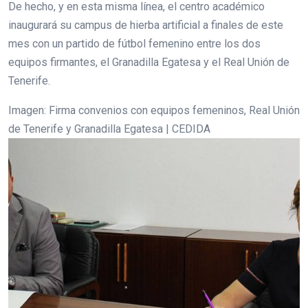
De hecho, y en esta misma línea, el centro académico
inaugurará su campus de hierba artificial a finales de este
mes con un partido de fútbol femenino entre los dos
equipos firmantes, el Granadilla Egatesa y el Real Unión de
Tenerife.
Imagen: Firma convenios con equipos femeninos, Real Unión
de Tenerife y Granadilla Egatesa | CEDIDA