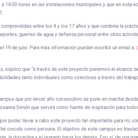
0 a 14:00 horas en las instalaciones municipales y que en esta e
1.
s comprendidas entre los 4 y los 17 años y que combina la prác
ideportes, guerras de agua y defensa personal entre otras activid
l 19 de julio. Para más información pueden escribir un email a:
ez, explicó que “a través de este proyecto ponemos al alcance de
ilidades tanto individuales como colectivas a través del trabajo 
 campus que por tercer año consecutivo se pone en marcha desde
 Rosanna Simón que servirá como fuente de inspiración para todos
r poder llevar a cabo este proyecto tan importante para mí, co
y he crecido como persona. El objetivo de este campus es trasl
rte, la disciplina y el respeto hacia los demás. Eso sí, de una man