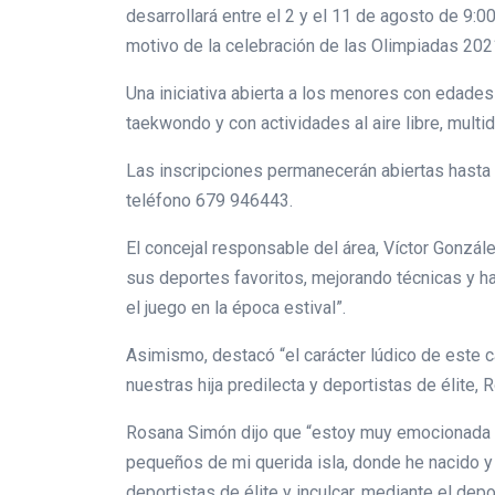
desarrollará entre el 2 y el 11 de agosto de 9:0
motivo de la celebración de las Olimpiadas 202
Una iniciativa abierta a los menores con edade
taekwondo y con actividades al aire libre, mult
Las inscripciones permanecerán abiertas hasta e
teléfono 679 946443.
El concejal responsable del área, Víctor Gonzál
sus deportes favoritos, mejorando técnicas y hab
el juego en la época estival”.
Asimismo, destacó “el carácter lúdico de este
nuestras hija predilecta y deportistas de élite,
Rosana Simón dijo que “estoy muy emocionada po
pequeños de mi querida isla, donde he nacido 
deportistas de élite y inculcar, mediante el depo