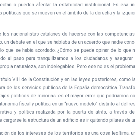
ectan o pueden afectar la estabilidad institucional. Es esa i
políticas que se mueven en el ámbito de la derecha y la izquierd
e los nacionalistas catalanes de hacerse con las competencia
, un debate en el que se hablaba de un acuerdo que nadie cono
lo que se había acordado. ¿Cómo se puede opinar de lo que na
ido al paso para tranquilizarnos a los ciudadanos y asegura
 propia naturaleza, son indelegables. Pero ese no es el problema
ítulo VIII de la Constitución y en las leyes posteriores, como l
ra de los servicios públicos de la España democrática. Transfor
ajes políticos de minorías, es el mayor error que podríamos c
utonomía fiscal y política en un “nuevo modelo” distinto al del 
ativa y política realizada por la puerta de atrás, a través
argarse la estructura de un edificio es ir quitando pilares de un
ción de los intereses de los territorios es una cosa legítima, u