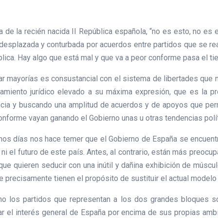
ta de la recién nacida II República española, “no es esto, no es
desplazada y conturbada por acuerdos entre partidos que se reali
lica. Hay algo que está mal y que va a peor conforme pasa el ti
mar mayorías es consustancial con el sistema de libertades que
enamiento jurídico elevado a su máxima expresión, que es la p
encia y buscando una amplitud de acuerdos y de apoyos que per
conforme vayan ganando el Gobierno unas u otras tendencias polí
mos días nos hace temer que el Gobierno de España se encuentra
 ni el futuro de este país. Antes, al contrario, están más preocu
 que quieren seducir con una inútil y dañina exhibición de múscul
 precisamente tienen el propósito de sustituir el actual modelo
mo los partidos que representan a los dos grandes bloques s
r el interés general de España por encima de sus propias amb