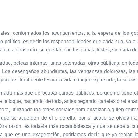
ales, conformados los ayuntamientos, a la espera de los gob
o político, es decir, las responsabilidades que cada cual va a
an a la oposición, se quedan con las ganas, tristes, sin nada d
duo, peleas internas, unas soterradas, otras públicas, en todos 
a. Los desengaños abundantes, las venganzas dolorosas, las tr
rque literalmente les va la vida o mejor expresado, la subsist
e nada más que de ocupar cargos públicos, porque no tiene otr
 le toque, haciendo de todo, antes pegando carteles o rellenando
ora, utilizando las redes sociales para ensalzar a quien corr
a que se acuerden de él o de ella, por si acaso se olvidan a
 Otra razón, es todavía más rocambolesca y que se debe a cu
que es una exageración, podríamos decir, que ya tenían la d