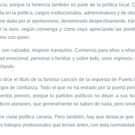
ancia, porque la herencia también es parte de la política loc
a en la política, cargos institucionales, administrativos y de ot
ene dada por el oportunismo, denominado despectivamente, trán
vez la tuvo, según convenga y como vaya apreciando las posib
ismo con quien.
con calzador, respiran tranquilos. Comienza para ellos o ellas
ad emocional, personal o familiar y sobre todo, unos ingresos, q
oñando.
dice el título de la famosa canción de la orquesta de Puerto
rgos de confianza. Todo el que no ha entrado por la puerta princ
ntos previos, porque lo partidos políticos no dejan a sus lea
óticos asesores, que generalmente no saben de nada, pero sirve
cre clase política canaria. Pero también, hay que destacar qu
s trabajos profesionales que tenían antes, con toda normalidad