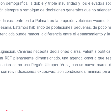
ón demográfica, la doble y triple insularidad y los elevados so
irán siempre a remolque de decisiones generales que no atienden
ar a la existente en La Palma tras la erupción volcánica —como l
ecesaria. Estamos hablando de poblaciones pequeñas, de poco m
diferenciada puede marcar la diferencia entre el estancamiento y 
gnación. Canarias necesita decisiones claras, valentía polític
 un REF plenamente dimensionado, una agenda canaria que resp
arias como una Región Ultraperiférica, con un nuevo marco d
son reivindicaciones excesivas: son condiciones mínimas para gar