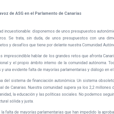
tavoz de ASG en el Parlamento de Canarias
lidad incuestionable: disponemos de unos presupuestos autonóm
uros. Se trata, sin duda, de unos presupuestos con una di
s retos y desafíos que tiene por delante nuestra Comunidad Autó
 es imprescindible hablar de los grandes retos que afronta Canar
cional y el propio ámbito interno de la comunidad autónoma. T
s y una evidente falta de mayorías parlamentarias y diálogo en el
 del sistema de financiación autonómica. Un sistema obsoleto, 
al de Canarias. Nuestra comunidad supera ya los 2,2 millones d
idad, la educación y las políticas sociales. No podemos seguir
ural sólida y justa.
 y la falta de mayorías parlamentarias que han impedido la apro