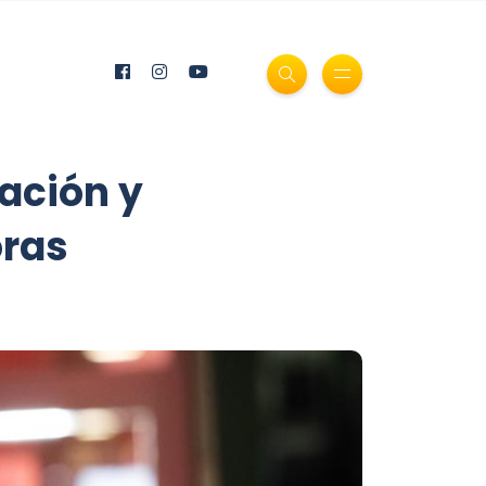
ación y
oras