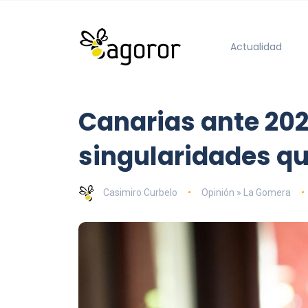
Actualidad
Canarias ante 202
singularidades q
Casimiro Curbelo
Opinión » La Gomera