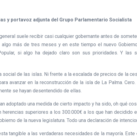
as y portavoz adjunta del Grupo Parlamentario Socialista
 general suele recibir casi cualquier gobernante antes de somet
n algo más de tres meses y en este tiempo el nuevo Gobierno 
Popular, si algo ha dejado claro son sus prioridades. Y las
ocial de las islas. Ni frente a la escalada de precios de la cest
para avanzar en la reconstrucción de la isla de La Palma. Ce
amente se hayan desentendido de ellas.
n adoptado una medida de cierto impacto y ha sido, oh qué cosas
on herencias superiores a los 300.000€ a los que han decidido
ierno de la nueva legislatura. Todo una declaración de intencio
esta tangible a las verdaderas necesidades de la mayoría. Este