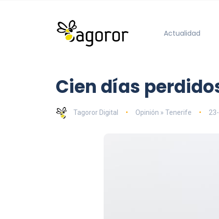
Actualidad
Cien días perdido
Tagoror Digital
Opinión » Tenerife
23