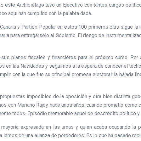
tes este Archipiélago tuvo un Ejecutivo con tantos cargos polít
oco aquí han cumplido con la palabra dada.
anaria y Partido Popular en estos 100 primeros días sigue la mis
naria para entregárselo al Gobierno. El riesgo de instrumentaliza
 sus planes fiscales y financieros para el próximo curso. Por
mos en las Navidades y seguimos a la espera de conocer el techo
ir con la que fue su principal promesa electoral: la bajada line
as propuestas imposibles de la oposición y otra bien distinta g
imos con Mariano Rajoy hace unos años, cuando prometió como 
lmente todos. Episodio memorable aquel de descrédito político y 
mayoría expresada en las urnas y quien acaba ocupando la pr
a lomos de una alianza de perdedores. Es lo que ha pasado rec