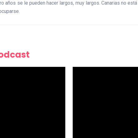
tro años se le pueden hacer largos, muy largos. Canarias no está
eocuparse.
Podcast