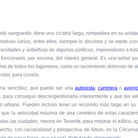
 sangrando, tiene una cicatriz larga, rompedora en su unidad te
tivos varios, entre ellos, siempre lo decimos y se repite cons
anidades y soberbias de algunos políticos, imponedores a toda 
funcionario, por encima, del interés general. Es una señal qu
imo de todos los laguneros, como un sentimiento doloroso de 
ender, para curarla.
ima sencillez, que puede ser una
autopista
,
carretera
o
aveni
e, para conseguir descongestionarla interiormente y que los v
tro urbano. Pueden incluso tener
un recorrido más largo en su 
o que la velocidad máxima de una carretera de estas caracter
todas las ciudades, menos en Tenerife, para mejorar el tráfico, a
 hecho, con racionalidad y perspectiva de futuro, es la Circu
ción de cinco fases, que se está disfrutando alegremente.