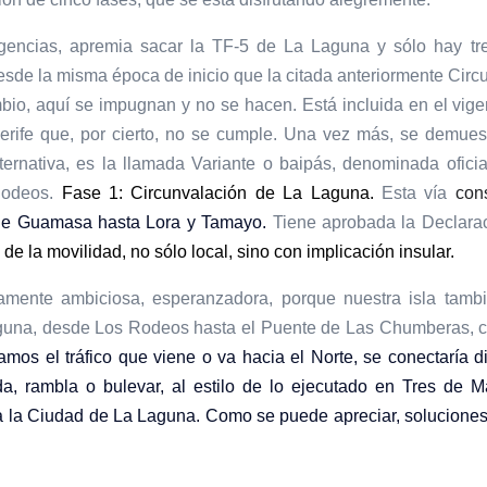
encias, apremia sacar la TF-5 de La Laguna y sólo hay tres
desde la misma época de inicio que la citada anteriormente Ci
bio, aquí se impugnan y no se hacen. Está incluida en el vige
erife que, por cierto, no se cumple. Una vez más, se demuest
ternativa, es la llamada Variante o baipás, denominada ofici
Rodeos.
Fase 1: Circunvalación de La Laguna.
Esta vía
con
de
Guamasa
hasta Lora y Tamayo.
Tiene aprobada la Declarac
o de la movilidad, no sólo local, sino con implicación insular.
radamente ambiciosa, esperanzadora, porque nuestra isla tam
aguna, desde Los Rodeos hasta el Puente de Las Chumberas, c
iamos el tráfico que viene o va hacia el Norte, se conectaría 
da, rambla o bulevar, al estilo de lo ejecutado en Tres de M
ica la Ciudad de La Laguna. Como se puede apreciar, soluciones