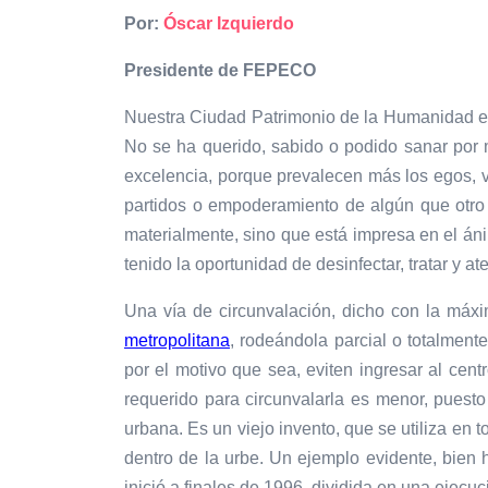
Por:
Óscar Izquierdo
Presidente de FEPECO
Nuestra Ciudad Patrimonio de la Humanidad está
No se ha querido, sabido o podido sanar por mo
excelencia, porque prevalecen más los egos, v
partidos o empoderamiento de algún que otro 
materialmente, sino que está impresa en el án
tenido la oportunidad de desinfectar, tratar y at
Una vía de circunvalación, dicho con la máx
metropolitana
, rodeándola parcial o totalment
por el motivo que sea, eviten ingresar al cen
requerido para circunvalarla es menor, puest
urbana. Es un viejo invento, que se utiliza en 
dentro de la urbe. Un ejemplo evidente, bien
inició a finales de 1996, dividida en una ejecu