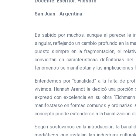
Docente. Escritor. Filósofo
San Juan - Argentina
Es sabido por muchos, aunque al parecer le im
singular, reflejando un cambio profundo en la m
puesto siempre en la fragmentación, el relativ
conviertan en características definitorias d
fenómenos se manifiestan y las implicaciones fi
Entendemos por “banalidad” a la falta de pro
vivimos. Hannah Arendt le dedicó una porción s
expresó con excelencia en su obra “Eichmann 
manifestarse en formas comunes y ordinarias. Au
concepto puede extenderse a la banalización de
Según sostuvimos en la introducción, la banali
mediáticos que instalan las industrias cultur