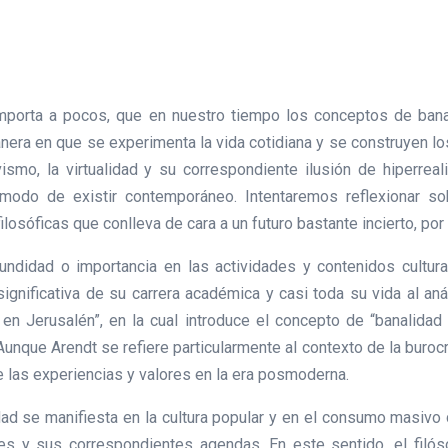
porta a pocos, que en nuestro tiempo los conceptos de banali
anera en que se experimenta la vida cotidiana y se construyen los
ismo, la virtualidad y su correspondiente ilusión de hiperreali
el modo de existir contemporáneo. Intentaremos reflexionar 
losóficas que conlleva de cara a un futuro bastante incierto, po
fundidad o importancia en las actividades y contenidos cultu
ignificativa de su carrera académica y casi toda su vida al anál
en Jerusalén”, en la cual introduce el concepto de “banalidad
nque Arendt se refiere particularmente al contexto de la burocr
 las experiencias y valores en la era posmoderna.
dad se manifiesta en la cultura popular y en el consumo masiv
ales y sus correspondientes agendas. En este sentido, el filós