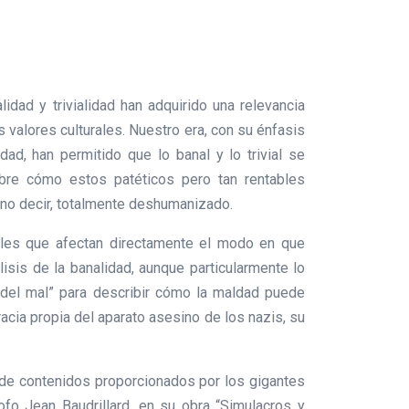
dad y trivialidad han adquirido una relevancia
 valores culturales. Nuestro era, con su énfasis
dad, han permitido que lo banal y lo trivial se
sobre cómo estos patéticos pero tan rentables
r no decir, totalmente deshumanizado.
rales que afectan directamente el modo en que
isis de la banalidad, aunque particularmente lo
 del mal” para describir cómo la maldad puede
acia propia del aparato asesino de los nazis, su
o de contenidos proporcionados por los gigantes
ofo Jean Baudrillard, en su obra “Simulacros y