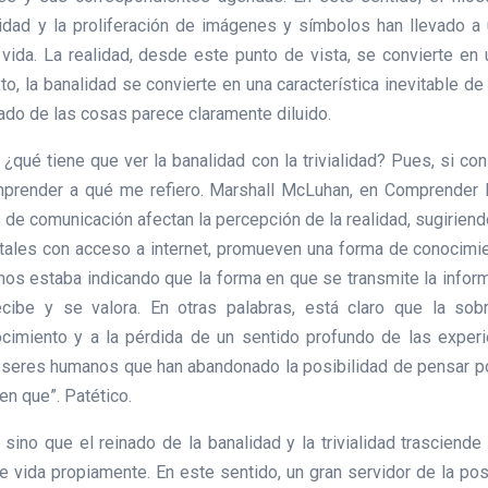
lidad y la proliferación de imágenes y símbolos han llevado a
vida. La realidad, desde este punto de vista, se convierte en 
xto, la banalidad se convierte en una característica inevitable d
icado de las cosas parece claramente diluido.
, ¿qué tiene que ver la banalidad con la trivialidad? Pues, si co
mprender a qué me refiero. Marshall McLuhan, en Comprender l
de comunicación afectan la percepción de la realidad, sugiriend
gitales con acceso a internet, promueven una forma de conocimie
os estaba indicando que la forma en que se transmite la inform
ibe y se valora. En otras palabras, está claro que la sobre
ocimiento y a la pérdida de un sentido profundo de las experie
s seres humanos que han abandonado la posibilidad de pensar por
en que”. Patético.
sino que el reinado de la banalidad y la trivialidad trascien
e vida propiamente. En este sentido, un gran servidor de la po