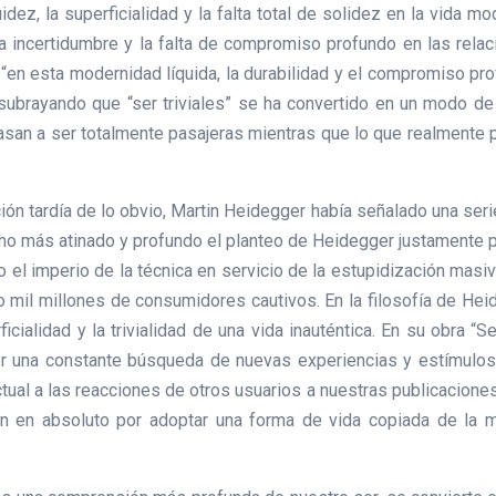
dez, la superficialidad y la falta total de solidez en la vida 
 la incertidumbre y la falta de compromiso profundo en las relac
en esta modernidad líquida, la durabilidad y el compromiso pro
 subrayando que “ser triviales” se ha convertido en un modo de
pasan a ser totalmente pasajeras mientras que lo que realmente
ón tardía de lo obvio, Martin Heidegger había señalado una seri
 más atinado y profundo el planteo de Heidegger justamente po
o el imperio de la técnica en servicio de la estupidización ma
o mil millones de consumidores cautivos. En la filosofía de He
cialidad y la trivialidad de una vida inauténtica. En su obra 
or una constante búsqueda de nuevas experiencias y estímulos
ctual a las reacciones de otros usuarios a nuestras publicacion
n en absoluto por adoptar una forma de vida copiada de la ma