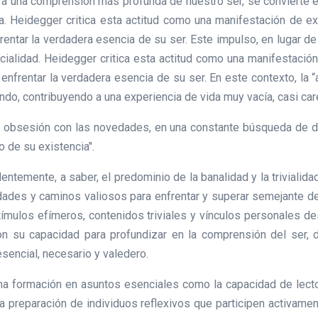
 a una comprensión más profunda de nuestro ser, se convierte 
. Heidegger critica esta actitud como una manifestación de exi
enfrentar la verdadera esencia de su ser. Este impulso, en lugar 
ialidad. Heidegger critica esta actitud como una manifestación 
ar enfrentar la verdadera esencia de su ser. En este contexto, l
fondo, contribuyendo a una experiencia de vida muy vacía, casi ca
la obsesión con las novedades, en una constante búsqueda de d
o de su existencia".
temente, a saber, el predominio de la banalidad y la trivialidad
dades y caminos valiosos para enfrentar y superar semejante decad
stímulos efímeros, contenidos triviales y vínculos personales d
con su capacidad para profundizar en la comprensión del ser,
esencial, necesario y valedero.
na formación en asuntos esenciales como la capacidad de lecto
n la preparación de individuos reflexivos que participen activa