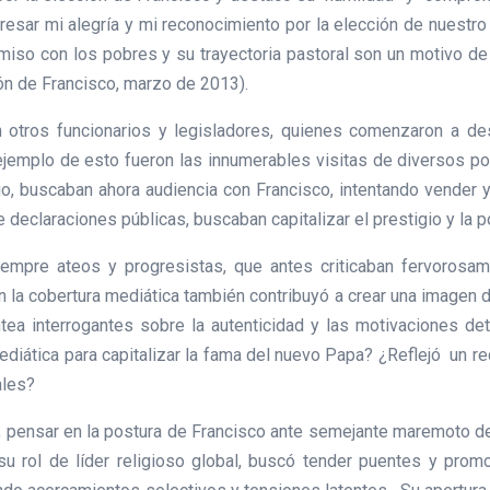
presar mi alegría y mi reconocimiento por la elección de nuestro
so con los pobres y su trayectoria pastoral son un motivo de 
ión de Francisco, marzo de 2013).
 otros funcionarios y legisladores, quienes comenzaron a des
ejemplo de esto fueron las innumerables visitas de diversos polí
, buscaban ahora audiencia con Francisco, intentando vender y
eclaraciones públicas, buscaban capitalizar el prestigio y la p
mpre ateos y progresistas, que antes criticaban fervorosa
en la cobertura mediática también contribuyó a crear una imagen d
antea interrogantes sobre la autenticidad y las motivaciones d
mediática para capitalizar la fama del nuevo Papa? ¿Reflejó un r
ales?
xto, pensar en la postura de Francisco ante semejante maremoto 
su rol de líder religioso global, buscó tender puentes y promo