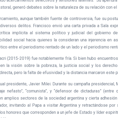
ando acercamientos selectivos y tensiones latentes. Su apertura h
oral, generó debates sobre la naturaleza de su relación con el 
camiento, aunque también fuente de controversia, fue su postur
r diversos delitos. Francisco envió una carta privada a Sala ex
ítica implícita al sistema político y judicial del gobierno d
lidad social hacia quienes la consideran una injerencia en as
ico entre el periodismo rentado de un lado y el periodismo rent
acri (2015-2019) fue notablemente fría. Si bien hubo encuentros 
s en la visión sobre la pobreza, la justicia social y los der
irecta, pero la falta de efusividad y la distancia marcaron este 
ual presidente, Javier Milei. Durante su campaña presidencial, M
onaje nefasto”, “comunista”, y “defensor de dictaduras” (entr
 amplios sectores de la sociedad argentina y cierta adhesión 
dor, invitando al Papa a visitar Argentina y retractándose por
los honores que corresponden a un jefe de Estado y líder espiritua