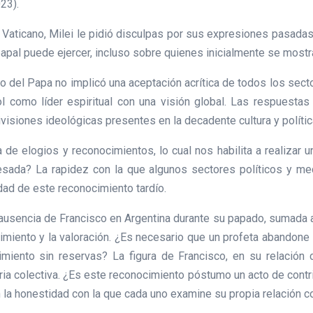
23).
Vaticano, Milei le pidió disculpas por sus expresiones pasadas. 
a papal puede ejercer, incluso sobre quienes inicialmente se mos
del Papa no implicó una aceptación acrítica de todos los sector
 como líder espiritual con una visión global. Las respuestas
visiones ideológicas presentes en la decadente cultura y polític
la de elogios y reconocimientos, lo cual nos habilita a realizar 
esada? La rapidez con la que algunos sectores políticos y med
idad de este reconocimiento tardío.
usencia de Francisco en Argentina durante su papado, sumada a 
cimiento y la valoración. ¿Es necesario que un profeta abandone 
iento sin reservas? La figura de Francisco, en su relación co
ria colectiva. ¿Es este reconocimiento póstumo un acto de contric
n la honestidad con la que cada uno examine su propia relación co