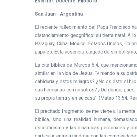
Escritor. Docente. Filósofo
San Juan - Argentina
El reciente fallecimiento del Papa Francisco ha
distanciamiento geográfico: su tierra natal. A l
Paraguay, Cuba, México, Estados Unidos, Colomb
papales. Esta ausencia, cargada de simbolismo, 
La cita bíblica de Marcos 6:4, que mencionamo
similar en la vida de Jesús: “Viniendo a su pat
sabiduría y estos milagros? ¿No es éste el hij
sus hermanas con nosotros? ¿De dónde, pues, ti
su propia tierra y en su casa” (Mateo 13:54, Re
El precitado fragmento se me viene a la mente c
bíblica, sino una realidad humana, demasiad
escepticismo y las dinámicas personales y polí
particular, entrelazándose con las complejidades