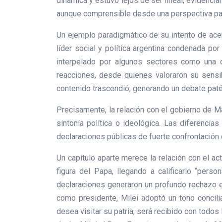
dinámica y estuvo lejos de ser lineal, evidenci
aunque comprensible desde una perspectiva past
Un ejemplo paradigmático de su intento de acer
líder social y política argentina condenada po
interpelado por algunos sectores como una cr
reacciones, desde quienes valoraron su sensibi
contenido trascendió, generando un debate patét
Precisamente, la relación con el gobierno de M
sintonía política o ideológica. Las diferencia
declaraciones públicas de fuerte confrontación d
Un capítulo aparte merece la relación con el act
figura del Papa, llegando a calificarlo “pers
declaraciones generaron un profundo rechazo en
como presidente, Milei adoptó un tono concilia
desea visitar su patria, será recibido con todos 