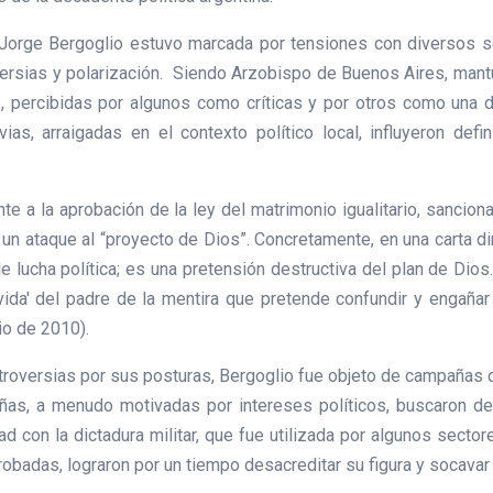
Jorge Bergoglio estuvo marcada por tensiones con diversos se
rsias y polarización. Siendo Arzobispo de Buenos Aires, mantu
, percibidas por algunos como críticas y por otros como una d
vias, arraigadas en el contexto político local, influyeron def
nte a la aprobación de la ley del matrimonio igualitario, sancio
 un ataque al “proyecto de Dios”. Concretamente, en una carta di
 lucha política; es una pretensión destructiva del plan de Dios.
ida' del padre de la mentira que pretende confundir y engañar 
io de 2010).
roversias por sus posturas, Bergoglio fue objeto de campañas d
ñas, a menudo motivadas por intereses políticos, buscaron desa
d con la dictadura militar, que fue utilizada por algunos sectore
obadas, lograron por un tiempo desacreditar su figura y socavar 