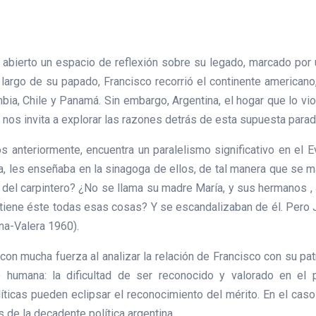
 abierto un espacio de reflexión sobre su legado, marcado por u
o largo de su papado, Francisco recorrió el continente americano
ia, Chile y Panamá. Sin embargo, Argentina, el hogar que lo vio 
nos invita a explorar las razones detrás de esta supuesta parad
s anteriormente, encuentra un paralelismo significativo en el 
ria, les enseñaba en la sinagoga de ellos, de tal manera que se m
o del carpintero? ¿No se llama su madre María, y sus hermanos
ene éste todas esas cosas? Y se escandalizaban de él. Pero Je
ina-Valera 1960).
on mucha fuerza al analizar la relación de Francisco con su pat
o humana: la dificultad de ser reconocido y valorado en el p
ticas pueden eclipsar el reconocimiento del mérito. En el cas
 de la decadente política argentina.