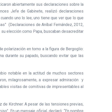
riticaron abiertamente sus declaraciones sobre la
onces Jefe de Gabinete, realizó declaraciones
cuando uno lo lee, uno tiene que ver que lo que
ticas” (Declaraciones de Aníbal Fernández, 2012,
 de su elección como Papa, buscaban desacreditar
 polarización en torno a la figura de Bergoglio:
ina durante su papado, buscando evitar que las
bio notable en la actitud de muchos sectores
zaron, milagrosamente, a expresar admiración y
ables visitas de comitivas de impresentables al
 de Kirchner. A pesar de las tensiones previas,
so”. En un mensaje oficial, declaró: “En nombre