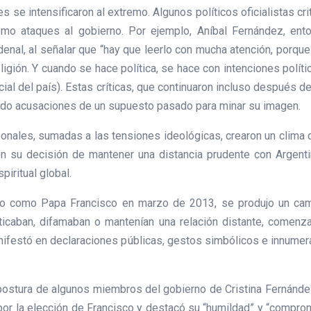
es se intensificaron al extremo. Algunos políticos oficialistas c
omo ataques al gobierno. Por ejemplo, Aníbal Fernández, ent
enal, al señalar que “hay que leerlo con mucha atención, porque 
eligión. Y cuando se hace política, se hace con intenciones polí
social del país). Estas críticas, que continuaron incluso después
zando acusaciones de un supuesto pasado para minar su imagen.
nales, sumadas a las tensiones ideológicas, crearon un clima de
 en su decisión de mantener una distancia prudente con Argent
piritual global.
glio como Papa Francisco en marzo de 2013, se produjo un cam
riticaban, difamaban o mantenían una relación distante, comen
nifestó en declaraciones públicas, gestos simbólicos e innumer
ostura de algunos miembros del gobierno de Cristina Fernández
por la elección de Francisco y destacó su “humildad” y “compromi