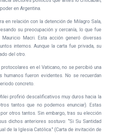
acia sectores políticos que antes lo criticaban,
poder en Argentina.
a en relación con la detención de Milagro Sala,
presando su preocupación y cercanía, lo que fue
e Mauricio Macri. Esta acción generó diversas
untos internos. Aunque la carta fue privada, su
ado del otro.
protocolares en el Vaticano, no se percibió una
echos humanos fueron evidentes. No se recuerdan
periodo concreto.
ilei profirió descalificativos muy duros hacia la
e otros tantos que no podemos enunciar). Estas
por otros tantos. Sin embargo, tras su elección
 sus dichos anteriores sostuvo: “Si Su Santidad
l de la Iglesia Católica." (Carta de invitación de