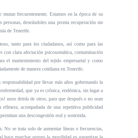
ue mutan frecuentemente. Estamos en la época de su
s personas, deseándoles una pronta recuperación sin
sla de Tenerife.
toso, tanto para los ciudadanos, así como para las
és con clara afectación psicosomática, contaminación
ara el mantenimiento del tejido empresarial y como
ciadamente de manera cotidiana en Tenerife.
s responsabilidad por llevar más años gobernando la
e enfermedad, que ya es crónica, endémica, sin lugar a
ios! unos detrás de otros, para que después o no sean
a efímera, acompañada de una repetitiva publicidad
permitan una descongestión real y sostenida.
a. No se trata solo de aumentar líneas o frecuencias,
í hace marchar seguro la movilidad es garantizar la