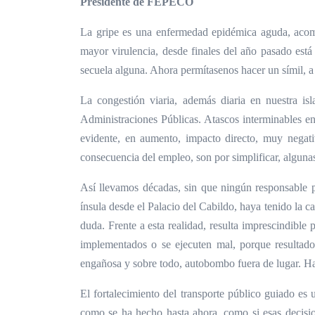
Presidente de FEPECO
La gripe es una enfermedad epidémica aguda, acomp
mayor virulencia, desde finales del año pasado est
secuela alguna. Ahora permítasenos hacer un símil, a 
La congestión viaria, además diaria en nuestra is
Administraciones Públicas. Atascos interminables en
evidente, en aumento, impacto directo, muy negati
consecuencia del empleo, son por simplificar, alguna
Así llevamos décadas, sin que ningún responsable p
ínsula desde el Palacio del Cabildo, haya tenido la c
duda. Frente a esta realidad, resulta imprescindible
implementados o se ejecuten mal, porque resultado
engañosa y sobre todo, autobombo fuera de lugar. Ha 
El fortalecimiento del transporte público guiado es 
como se ha hecho hasta ahora, como si esas decisio