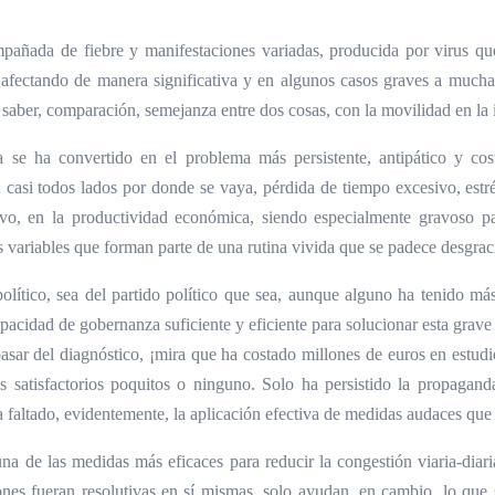
añada de fiebre y manifestaciones variadas, producida por virus q
á afectando de manera significativa y en algunos casos graves a mucha
saber, comparación, semejanza entre dos cosas, con la movilidad en la i
la se ha convertido en el problema más persistente, antipático y cos
 casi todos lados por donde se vaya, pérdida de tiempo excesivo, estr
vo, en la productividad económica, siendo especialmente gravoso p
s variables que forman parte de una rutina vivida que se padece desgra
olítico, sea del partido político que sea, aunque alguno ha tenido má
apacidad de gobernanza suficiente y eficiente para solucionar esta grav
 pasar del diagnóstico, ¡mira que ha costado millones de euros en estud
s satisfactorios poquitos o ninguno. Solo ha persistido la propagand
faltado, evidentemente, la aplicación efectiva de medidas audaces que 
una de las medidas más eficaces para reducir la congestión viaria-diari
nes fueran resolutivas en sí mismas, solo ayudan, en cambio, lo que s