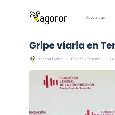
Actualidad
Gripe víaria en Te
Tagoror Digital
Opinión » Tenerife
24