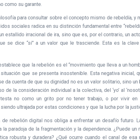
no como su garante.
ilosofía para consultar sobre el concepto mismo de rebeldía, y má
dos sociales radica en su distinción fundamental entre “rebeldía”
i un estallido irracional de ira, sino que es, por el contrario, un 
ue se dice “sí” a un valor que le trasciende. Esta es la clav
stablece que la rebelión es el “movimiento que lleva a un homb
situación que se presenta insostenible. Esta negativa inicial, 
 se da cuenta de que su dignidad no es un valor solitario, sino u
o de la consideración individual a la colectiva, del ‘yo’ al ‘no
testa no como un grito por no tener trabajo, o por vivir en
endo ultrajada por estas condiciones y que la lucha por la justi
de rebelión digital nos obliga a enfrentar un desafío futuro. 
a la paradoja de la fragmentación y la dependencia. ¿Puede un
ítica robusta y duradera? ¿Qué ocurre cuando el canal de esa