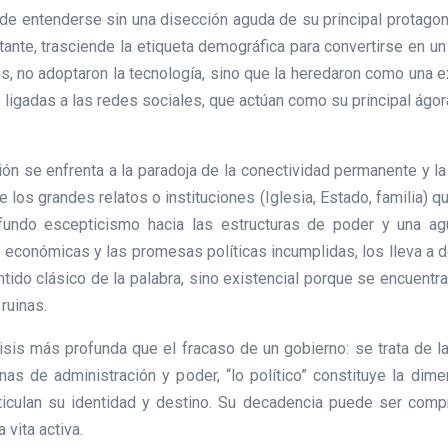
de entenderse sin una disección aguda de su principal protagoni
tante, trasciende la etiqueta demográfica para convertirse en un
s, no adoptaron la tecnología, sino que la heredaron como una e
ligadas a las redes sociales, que actúan como su principal ágora
ión se enfrenta a la paradoja de la conectividad permanente y 
 los grandes relatos o instituciones (Iglesia, Estado, familia) q
fundo escepticismo hacia las estructuras de poder y una agu
s económicas y las promesas políticas incumplidas, los lleva a 
sentido clásico de la palabra, sino existencial porque se encuent
ruinas.
risis más profunda que el fracaso de un gobierno: se trata de la 
ianas de administración y poder, “lo político” constituye la dime
culan su identidad y destino. Su decadencia puede ser compre
 vita activa.