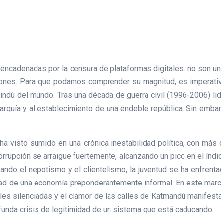
ncadenadas por la censura de plataformas digitales, no son un m
ones. Para que podamos comprender su magnitud, es imperativo 
hindú del mundo. Tras una década de guerra civil (1996-2006) li
narquía y al establecimiento de una endeble república. Sin emb
ha visto sumido en una crónica inestabilidad política, con má
orrupción se arraigue fuertemente, alcanzando un pico en el índ
etuando el nepotismo y el clientelismo, la juventud se ha enfre
dad de una economía preponderantemente informal. En este marc
les silenciadas y el clamor de las calles de Katmandú manifesta
funda crisis de legitimidad de un sistema que está caducando.