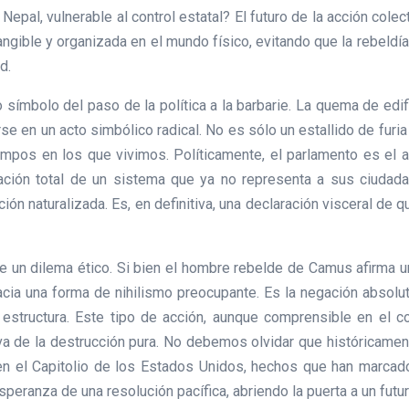
epal, vulnerable al control estatal? El futuro de la acción col
 tangible y organizada en el mundo físico, evitando que la rebel
d.
 símbolo del paso de la política a la barbarie. La quema de edific
rse en un acto simbólico radical. No es sólo un estallido de furi
mpos en los que vivimos. Políticamente, el parlamento es el as
imación total de un sistema que ya no representa a sus ciudad
ón naturalizada. Es, en definitiva, una declaración visceral de q
te un dilema ético. Si bien el hombre rebelde de Camus afirma u
cia una forma de nihilismo preocupante. Es la negación absolu
 estructura. Este tipo de acción, aunque comprensible en el co
tiva de la destrucción pura. No debemos olvidar que históricam
n en el Capitolio de los Estados Unidos, hechos que han marca
peranza de una resolución pacífica, abriendo la puerta a un futuro