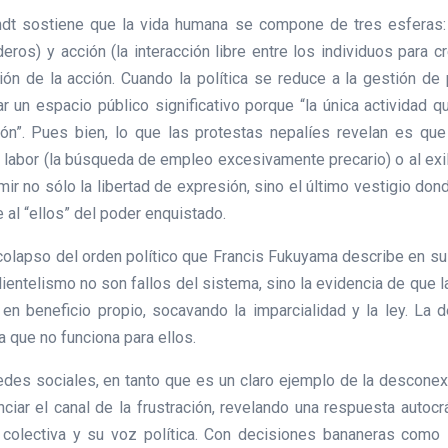
dt sostiene que la vida humana se compone de tres esferas: la
eros) y acción (la interacción libre entre los individuos para cr
sión de la acción. Cuando la política se reduce a la gestión d
ar un espacio público significativo porque “la única actividad 
ión”. Pues bien, lo que las protestas nepalíes revelan es qu
 labor (la búsqueda de empleo excesivamente precario) o al exili
imir no sólo la libertad de expresión, sino el último vestigio do
e al “ellos” del poder enquistado.
colapso del orden político que Francis Fukuyama describe en su 
lientelismo no son fallos del sistema, sino la evidencia de que l
en beneficio propio, socavando la imparcialidad y la ley. La 
 que no funciona para ellos.
 redes sociales, en tanto que es un claro ejemplo de la desconex
nciar el canal de la frustración, revelando una respuesta autoc
colectiva y su voz política. Con decisiones bananeras como la