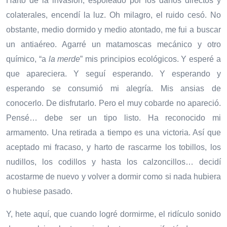
Harto de la invasión, espoleado por los daños directos y
colaterales, encendí la luz. Oh milagro, el ruido cesó. No
obstante, medio dormido y medio atontado, me fui a buscar
un antiaéreo. Agarré un matamoscas mecánico y otro
químico, “a
la
merde
” mis principios ecológicos. Y esperé a
que apareciera. Y seguí esperando. Y esperando y
esperando se consumió mi alegría. Mis ansias de
conocerlo. De disfrutarlo. Pero el muy cobarde no apareció.
Pensé… debe ser un tipo listo. Ha reconocido mi
armamento. Una retirada a tiempo es una victoria. Así que
aceptado mi fracaso, y harto de rascarme los tobillos, los
nudillos, los codillos y hasta los calzoncillos… decidí
acostarme de nuevo y volver a dormir como si nada hubiera
o hubiese pasado.
Y, hete aquí, que cuando logré dormirme, el ridículo sonido