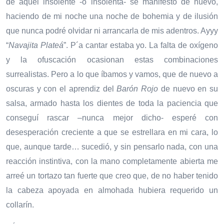
de aquel insolente -o insolenta- se manifestó de nuevo,
haciendo de mi noche una noche de bohemia y de ilusión
que nunca podré olvidar ni arrancarla de mis adentros. Ayyy
“
Navajita Plateá
”. P´a cantar estaba yo. La falta de oxígeno
y la ofuscación ocasionan estas combinaciones
surrealistas. Pero a lo que íbamos y vamos, que de nuevo a
oscuras y con el aprendiz del
Barón Rojo
de nuevo en su
salsa, armado hasta los dientes de toda la paciencia que
conseguí rascar –nunca mejor dicho- esperé con
desesperación creciente a que se estrellara en mi cara, lo
que, aunque tarde… sucedió, y sin pensarlo nada, con una
reacción instintiva, con la mano completamente abierta me
arreé un tortazo tan fuerte que creo que, de no haber tenido
la cabeza apoyada en almohada hubiera requerido un
collarín.