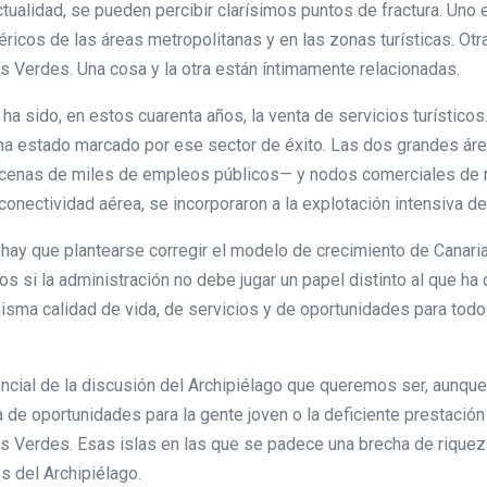
actualidad, se pueden percibir clarísimos puntos de fractura. Un
féricos de las áreas metropolitanas y en las zonas turísticas. O
s Verdes. Una cosa y la otra están íntimamente relacionadas.
 sido, en estos cuarenta años, la venta de servicios turísticos. T
, ha estado marcado por ese sector de éxito. Las dos grandes ár
ecenas de miles de empleos públicos— y nodos comerciales de re
 conectividad aérea, se incorporaron a la explotación intensiva de
hay que plantearse corregir el modelo de crecimiento de Canaria
s si la administración no debe jugar un papel distinto al que h
isma calidad de vida, de servicios y de oportunidades para todo
encial de la discusión del Archipiélago que queremos ser, aunque
ta de oportunidades para la gente joven o la deficiente prestació
s Verdes. Esas islas en las que se padece una brecha de riquez
os del Archipiélago.