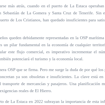
rse más atrás, cuando en el puerto de La Estaca operaban
 Sebastián de La Gomera y Santa Cruz de Tenerife. Sin emb
uerto de Los Cristianos, han quedado insuficientes para sati
reños queden debidamente representadas en la OSP marítima de
s un pilar fundamental en la economía de cualquier territo
ular este flujo comercial, es imperativo incrementar el nú
también potenciará el turismo y la economía local.
mera OSP que se firma. Pero me surge la duda de por qué los
ncretan ya son obsoletas e insuficientes. La clave está e
 transporte de mercancías y pasajeros. Una planificación me
exigencias reales de El Hierro.
rto de La Estaca en 2022 subrayan la importancia de esta inf