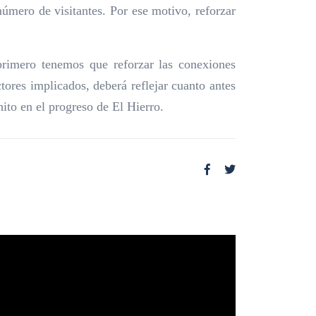
número de visitantes. Por ese motivo, reforzar
primero tenemos que reforzar las conexiones
ores implicados, deberá reflejar cuanto antes
ito en el progreso de El Hierro.