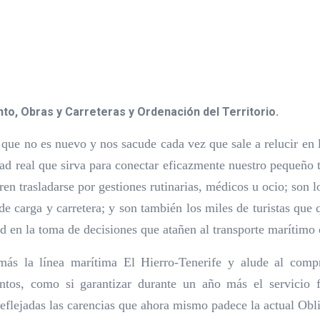
to, Obras y Carreteras y Ordenación del Territorio.
ue no es nuevo y nos sacude cada vez que sale a relucir en l
d real que sirva para conectar eficazmente nuestro pequeño tr
n trasladarse por gestiones rutinarias, médicos u ocio; son l
e carga y carretera; y son también los miles de turistas que 
d en la toma de decisiones que atañen al transporte marítimo 
ás la línea marítima El Hierro-Tenerife y alude al compr
ntos, como si garantizar durante un año más el servicio f
eflejadas las carencias que ahora mismo padece la actual Obl