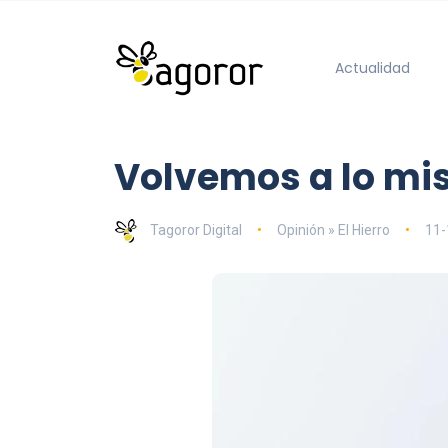
Actualidad
Volvemos a lo m
Tagoror Digital
Opinión » El Hierro
11-