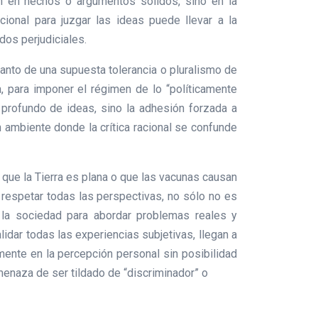
san en hechos o argumentos sólidos, sino en la
ional para juzgar las ideas puede llevar a la
dos perjudiciales.
 manto de una supuesta tolerancia o pluralismo de
a, para imponer el régimen de lo “políticamente
 profundo de ideas, sino la adhesión forzada a
n ambiente donde la crítica racional se confunde
 que la Tierra es plana o que las vacunas causan
 respetar todas las perspectivas, no sólo no es
e la sociedad para abordar problemas reales y
lidar todas las experiencias subjetivas, llegan a
mente en la percepción personal sin posibilidad
menaza de ser tildado de “discriminador” o