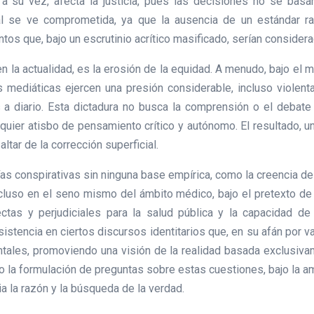
, a su vez, afecta la justicia, pues las decisiones no se ba
ral se ve comprometida, ya que la ausencia de un estándar rac
s que, bajo un escrutinio acrítico masificado, serían considera
en la actualidad, es la erosión de la equidad. A menudo, bajo el
 mediáticas ejercen una presión considerable, incluso violent
s a diario. Esta dictadura no busca la comprensión o el debate
quier atisbo de pensamiento crítico y autónomo. El resultado, u
 altar de la corrección superficial.
as conspirativas sin ninguna base empírica, como la creencia de
 incluso en el seno mismo del ámbito médico, bajo el pretexto de
ectas y perjudiciales para la salud pública y la capacidad d
istencia en ciertos discursos identitarios que, en su afán por va
ntales, promoviendo una visión de la realidad basada exclusiva
 o la formulación de preguntas sobre estas cuestiones, bajo la a
ia la razón y la búsqueda de la verdad.