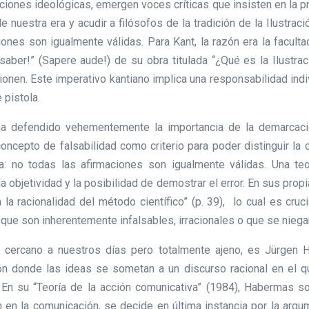
ciones ideológicas, emergen voces críticas que insisten en la p
 de nuestra era y acudir a filósofos de la tradición de la Ilust
ones son igualmente válidas. Para Kant, la razón era la facul
aber!” (Sapere aude!) de su obra titulada “¿Qué es la Ilustraci
onen. Este imperativo kantiano implica una responsabilidad indiv
 pistola.
a defendido vehementemente la importancia de la demarcaci
 concepto de falsabilidad como criterio para poder distinguir la
ara: no todas las afirmaciones son igualmente válidas. Una te
 objetividad y la posibilidad de demostrar el error. En sus prop
 la racionalidad del método científico” (p. 39), lo cual es cru
que son inherentemente infalsables, irracionales o que se niega
ás cercano a nuestros días pero totalmente ajeno, es Jürgen 
ión donde las ideas se sometan a un discurso racional en el 
 En su “Teoría de la acción comunicativa” (1984), Habermas so
an en la comunicación, se decide en última instancia por la argum