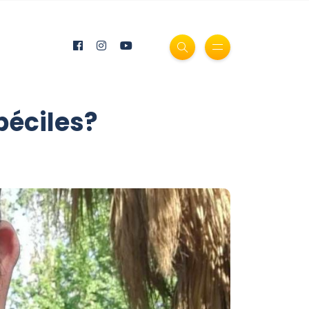
béciles?