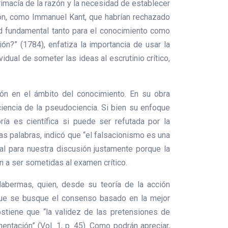
rimacía de la razón y la necesidad de establecer
ración, como Immanuel Kant, que habrían rechazado
tad fundamental tanto para el conocimiento como
ón?” (1784), enfatiza la importancia de usar la
idual de someter las ideas al escrutinio crítico,
ón en el ámbito del conocimiento. En su obra
 ciencia de la pseudociencia. Si bien su enfoque
oría es científica si puede ser refutada por la
ias palabras, indicó que “el falsacionismo es una
cial para nuestra discusión justamente porque la
n a ser sometidas al examen crítico.
Habermas, quien, desde su teoría de la acción
que se busque el consenso basado en la mejor
stiene que “la validez de las pretensiones de
entación” (Vol. 1, p. 45). Como podrán apreciar,