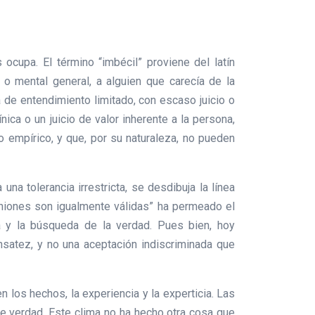
 ocupa. El término “imbécil” proviene del latín
ca o mental general, a alguien que carecía de la
 de entendimiento limitado, con escaso juicio o
ica o un juicio de valor inherente a la persona,
o empírico, y que, por su naturaleza, no pueden
a tolerancia irrestricta, se desdibuja la línea
piniones son igualmente válidas” ha permeado el
a y la búsqueda de la verdad. Pues bien, hoy
ensatez, y no una aceptación indiscriminada que
los hechos, la experiencia y la experticia. Las
 de verdad. Este clima no ha hecho otra cosa que