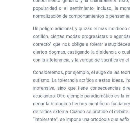
conocimiento genuino y la charlatanería. Esto
popularidad o el sentimiento. Incluso, la mo
normalización de comportamientos o pensamiento
Un peligro adicional, y quizás el más insidioso 
cotillón, ciertas modas progresistas o agendas
correcto” que nos obliga a tolerar estupidece
ciertos dogmas, castigando la disidencia o cual
con la intolerancia, y la verdad se sacrifica en el
Consideremos, por ejemplo, el auge de las teorí
autismo. La tolerancia acrítica a estas ideas,
inofensiva, sino que tiene consecuencias dir
acuciantes. Otro ejemplo paradigmático es la ins
negar la biología o hechos científicos fundame
de crítica externa. Cuando se prohíbe el debate
“intolerante”, se impone una ortodoxia que asfix