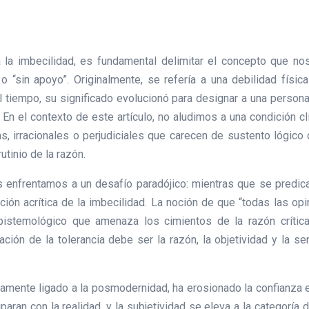
 a la imbecilidad, es fundamental delimitar el concepto que nos
o” o “sin apoyo”. Originalmente, se refería a una debilidad físi
l tiempo, su significado evolucionó para designar a una persona
 el contexto de este artículo, no aludimos a una condición clín
s, irracionales o perjudiciales que carecen de sustento lógico 
tinio de la razón.
enfrentamos a un desafío paradójico: mientras que se predica un
ción acrítica de la imbecilidad. La noción de que “todas las o
epistemológico que amenaza los cimientos de la razón crític
ión de la tolerancia debe ser la razón, la objetividad y la s
amente ligado a la posmodernidad, ha erosionado la confianza en 
aran con la realidad, y la subjetividad se eleva a la categoría