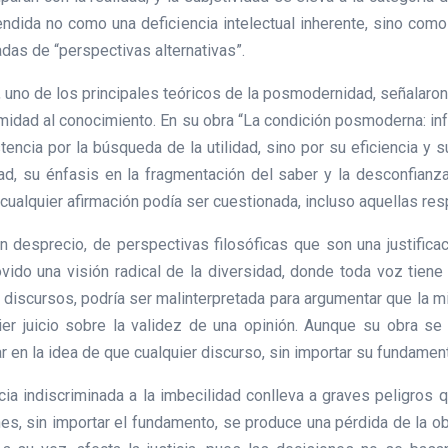
ntendida no como una deficiencia intelectual inherente, sino com
adas de “perspectivas alternativas”.
uno de los principales teóricos de la posmodernidad, señalaron e
imidad al conocimiento. En su obra “La condición posmoderna: in
encia por la búsqueda de la utilidad, sino por su eficiencia y s
ad, su énfasis en la fragmentación del saber y la desconfianza 
 cualquier afirmación podía ser cuestionada, incluso aquellas res
desprecio, de perspectivas filosóficas que son una justificaci
vido una visión radical de la diversidad, donde toda voz tiene
os discursos, podría ser malinterpretada para argumentar que la 
quier juicio sobre la validez de una opinión. Aunque su obra s
ar en la idea de que cualquier discurso, sin importar su fundamen
cia indiscriminada a la imbecilidad conlleva a graves peligros 
es, sin importar el fundamento, se produce una pérdida de la obj