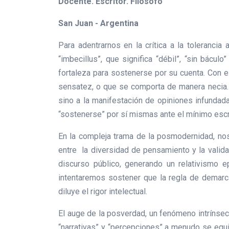
Docente. Escritor. Filósofo
San Juan - Argentina
Para adentrarnos en la crítica a la tolerancia
“imbecillus”, que significa “débil”, “sin bácul
fortaleza para sostenerse por su cuenta. Con e
sensatez, o que se comporta de manera necia. En
sino a la manifestación de opiniones infundada
“sostenerse” por sí mismas ante el mínimo escru
En la compleja trama de la posmodernidad, nos 
entre la diversidad de pensamiento y la valida
discurso público, generando un relativismo 
intentaremos sostener que la regla de demarcac
diluye el rigor intelectual.
El auge de la posverdad, un fenómeno intrínsec
“narrativas” y “percepciones” a menudo se equip