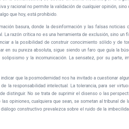
iva y racional no permite la validación de cualquier opinión, si
algo que hoy, está prohibido.
mación basura, donde la desinformación y las falsas noticias 
l. La razón crítica no es una herramienta de exclusión, sino un fi
nunciar a la posibilidad de construir conocimiento sólido y de 
canzar en su pureza absoluta, sigue siendo un faro que guía la 
l solipsismo y la incomunicación. La sensatez, por su parte, i
 indicar que la posmodernidad nos ha invitado a cuestionar algu
e la responsabilidad intelectual. La tolerancia, para ser virtuo
d de distinguir. No se trata de suprimir el disenso o las perspe
las opiniones, cualquiera que sean, se sometan al tribunal de la
diálogo constructivo prevalezca sobre el ruido de la imbecilida