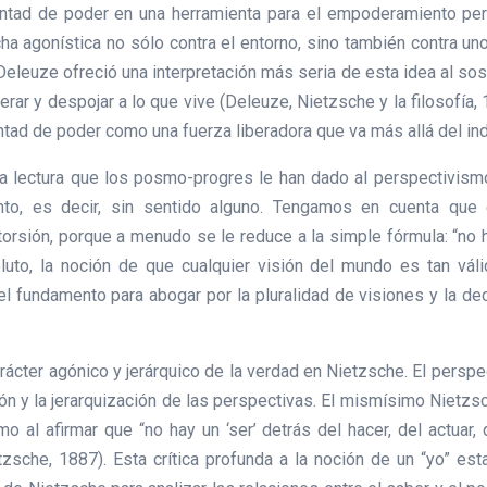
oluntad de poder en una herramienta para el empoderamiento pe
ha agonística no sólo contra el entorno, sino también contra un
 Deleuze ofreció una interpretación más seria de esta idea al sost
liberar y despojar a lo que vive (Deleuze, Nietzsche y la filosofí
ad de poder como una fuerza liberadora que va más allá del indi
 la lectura que los posmo-progres le han dado al perspectivismo
nto, es decir, sin sentido alguno. Tengamos en cuenta que
orsión, porque a menudo se le reduce a la simple fórmula: “no h
soluto, la noción de que cualquier visión del mundo es tan váli
 el fundamento para abogar por la pluralidad de visiones y la de
rácter agónico y jerárquico de la verdad en Nietzsche. El persp
ión y la jerarquización de las perspectivas. El mismísimo Nietzs
al afirmar que “no hay un ‘ser’ detrás del hacer, del actuar, d
etzsche, 1887). Esta crítica profunda a la noción de un “yo” est