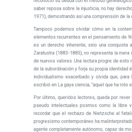
reconoció su deuda con el método genealógico d
saber reposa sobre la injusticia, no hay derecho
1971), demostrando así una comprensión de la cr
Tampoco podemos olvidar cómo en la contempo
elementos recurrentes en el pensamiento de Niet
es un derecho inherente, sino una conquista ar
Zaratustra (1883-1885), no representa la mera i
de nuevos valores. Una lectura progre de esto 
de la subordinación y forja su propia identidad é
individualismo exacerbado y olvida que, para 
escribió en La gaya ciencia, “aquel que ha roto 
Por último, queridos lectores, queda por rever
pseudo intelectuales posmos como la libre vo
recordar que el rechazo de Nietzsche al fatal
progresismo contemporáneo ha malinterpretado e
agente completamente autónomo, capaz de moldea