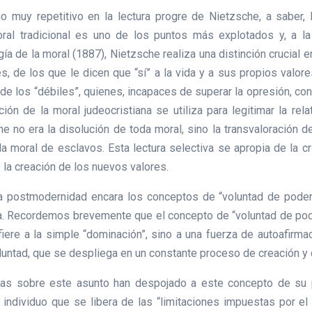
o muy repetitivo en la lectura progre de Nietzsche, a saber, 
al tradicional es uno de los puntos más explotados y, a la 
 de la moral (1887), Nietzsche realiza una distinción crucial en
s, de los que le dicen que “sí” a la vida y a sus propios valore
 de los “débiles”, quienes, incapaces de superar la opresión, co
ión de la moral judeocristiana se utiliza para legitimar la rel
 no era la disolución de toda moral, sino la transvaloración de
la moral de esclavos. Esta lectura selectiva se apropia de la cr
e la creación de los nuevos valores.
a postmodernidad encara los conceptos de “voluntad de poder”
. Recordemos brevemente que el concepto de “voluntad de poder
fiere a la simple “dominación”, sino a una fuerza de autoafirma
oluntad, que se despliega en un constante proceso de creación y 
ras sobre este asunto han despojado a este concepto de su pr
 individuo que se libera de las “limitaciones impuestas por el