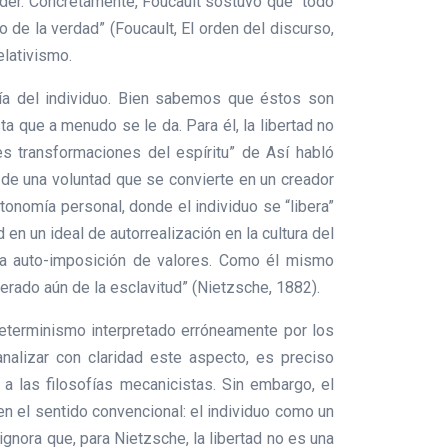
oder. Concretamente, Foucault sostuvo que “todo
o de la verdad” (Foucault, El orden del discurso,
elativismo.
ía del individuo. Bien sabemos que éstos son
a que a menudo se le da. Para él, la libertad no
res transformaciones del espíritu” de Así habló
l de una voluntad que se convierte en un creador
onomía personal, donde el individuo se “libera”
 en un ideal de autorrealización en la cultura del
y la auto-imposición de valores. Como él mismo
berado aún de la esclavitud” (Nietzsche, 1882).
 determinismo interpretado erróneamente por los
nalizar con claridad este aspecto, es preciso
a las filosofías mecanicistas. Sin embargo, el
n el sentido convencional: el individuo como un
nora que, para Nietzsche, la libertad no es una