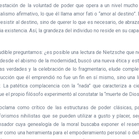
festación de la voluntad de poder que opera a un nivel mucho
lismo afirmativo, lo que él llama amor fati o “amor al destino”
sistir al destino, sino de querer lo que es necesario, de abraza
a existencia. Así, la grandeza del individuo no reside en su capac
ludible preguntarnos: ¿es posible una lectura de Nietzsche que n
esde el abismo de la modernidad, buscó una nueva ética y esté
as verdades y la celebración de lo fragmentario, elude comple
rucción que él emprendió no fue un fin en sí mismo, sino una 
r. La patética complacencia con la “nada” que caracteriza a 
ue el propio filósofo experimentó al constatar la “muerte de Dio
clama como crítico de las estructuras de poder clásicas, par
orismos nihilistas que se pueden utilizar a gusto y placer, se
ensador cuya genealogía de la moral buscaba exponer el resenti
oder como una herramienta para el empoderamiento personal o d