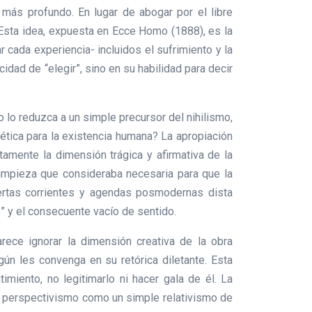
 más profundo. En lugar de abogar por el libre
. Esta idea, expuesta en Ecce Homo (1888), es la
r cada experiencia- incluidos el sufrimiento y la
idad de “elegir”, sino en su habilidad para decir
o lo reduzca a un simple precursor del nihilismo,
tica para la existencia humana? La apropiación
tamente la dimensión trágica y afirmativa de la
limpieza que consideraba necesaria para que la
ciertas corrientes y agendas posmodernas dista
s” y el consecuente vacío de sentido.
ece ignorar la dimensión creativa de la obra
gún les convenga en su retórica diletante. Esta
miento, no legitimarlo ni hacer gala de él. La
el perspectivismo como un simple relativismo de