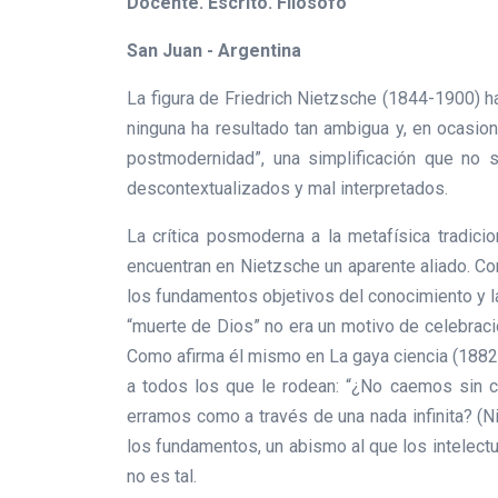
Docente. Escrito. Filósofo
San Juan - Argentina
La figura de Friedrich Nietzsche (1844-1900) ha
ninguna ha resultado tan ambigua y, en ocasio
postmodernidad”, una simplificación que no s
descontextualizados y mal interpretados.
La crítica posmoderna a la metafísica tradici
encuentran en Nietzsche un aparente aliado. Co
los fundamentos objetivos del conocimiento y la m
“muerte de Dios” no era un motivo de celebración
Como afirma él mismo en La gaya ciencia (1882)
a todos los que le rodean: “¿No caemos sin ce
erramos como a través de una nada infinita? (N
los fundamentos, un abismo al que los intelect
no es tal.