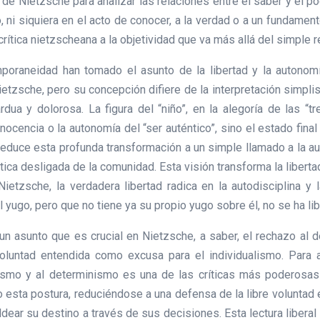
e Nietzsche para analizar las relaciones entre el saber y el p
, ni siquiera en el acto de conocer, a la verdad o a un fundament
ítica nietzscheana a la objetividad que va más allá del simple r
raneidad han tomado el asunto de la libertad y la autonom
zsche, pero su concepción difiere de la interpretación simplist
dua y dolorosa. La figura del “niño”, en la alegoría de las “t
nocencia o la autonomía del “ser auténtico”, sino el estado fina
reduce esta profunda transformación a un simple llamado a la aut
tica desligada de la comunidad. Esta visión transforma la libertad
Nietzsche, la verdadera libertad radica en la autodisciplina 
el yugo, pero que no tiene ya su propio yugo sobre él, no se ha li
 un asunto que es crucial en Nietzsche, a saber, el rechazo al
luntad entendida como excusa para el individualismo. Para a
ismo y al determinismo es una de las críticas más poderosas 
sta postura, reduciéndose a una defensa de la libre voluntad e
r su destino a través de sus decisiones. Esta lectura liberal ig