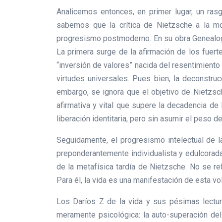
Analicemos entonces, en primer lugar, un rasg
sabemos que la crítica de Nietzsche a la mor
progresismo postmoderno. En su obra Genealogía
La primera surge de la afirmación de los fuerte
“inversión de valores” nacida del resentimiento
virtudes universales. Pues bien, la deconstrucc
embargo, se ignora que el objetivo de Nietzsche
afirmativa y vital que supere la decadencia de 
liberación identitaria, pero sin asumir el peso d
Seguidamente, el progresismo intelectual de l
preponderantemente individualista y edulcorada
de la metafísica tardía de Nietzsche. No se re
Para él, la vida es una manifestación de esta v
Los Daríos Z de la vida y sus pésimas lectu
meramente psicológica: la auto-superación del