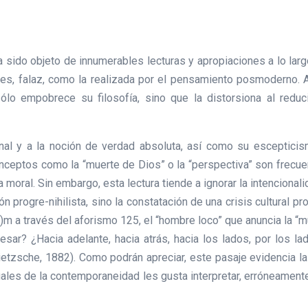
 sido objeto de innumerables lecturas y apropiaciones a lo larg
nes, falaz, como la realizada por el pensamiento posmoderno. 
ólo empobrece su filosofía, sino que la distorsiona al redu
onal y a la noción de verdad absoluta, así como su escepticism
nceptos como la “muerte de Dios” o la “perspectiva” son frecuent
oral. Sin embargo, esta lectura tiende a ignorar la intencionalid
 progre-nihilista, sino la constatación de una crisis cultural p
m a través del aforismo 125, el “hombre loco” que anuncia la “mu
sar? ¿Hacia adelante, hacia atrás, hacia los lados, por los l
ietzsche, 1882). Como podrán apreciar, este pasaje evidencia la 
uales de la contemporaneidad les gusta interpretar, erróneament