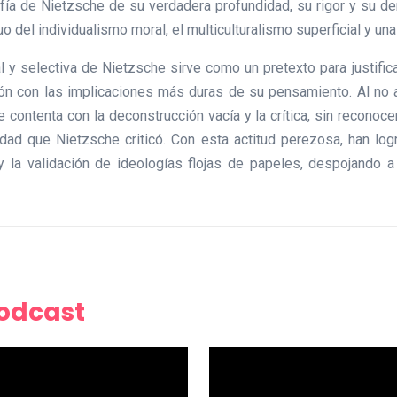
osofía de Nietzsche de su verdadera profundidad, su rigor y su d
uo del individualismo moral, el multiculturalismo superficial y un
cial y selectiva de Nietzsche sirve como un pretexto para justifi
n con las implicaciones más duras de su pensamiento. Al no a
ontenta con la deconstrucción vacía y la crítica, sin reconocer
dad que Nietzsche criticó. Con esta actitud perezosa, han log
 y la validación de ideologías flojas de papeles, despojando 
Podcast