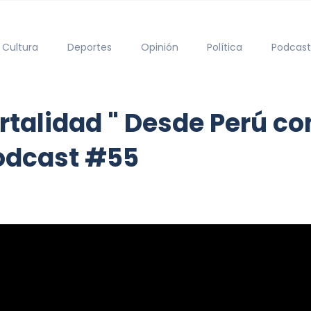
Cultura
Deportes
Opinión
Política
Podcast
rtalidad " Desde Perú co
Podcast #55