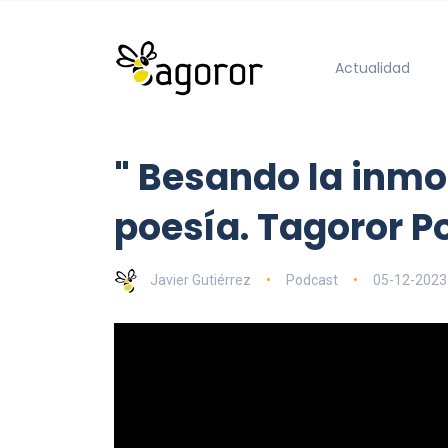
Actualidad
" Besando la inmo
poesía. Tagoror 
Javier Gutiérrez
Podcast
05-12-2023