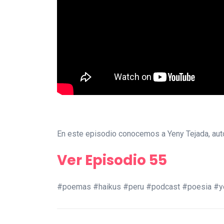
En este episodio conocemos a Yeny Tejada, auto
Ver Episodio 55
#poemas #haikus #peru #podcast #poesia #y