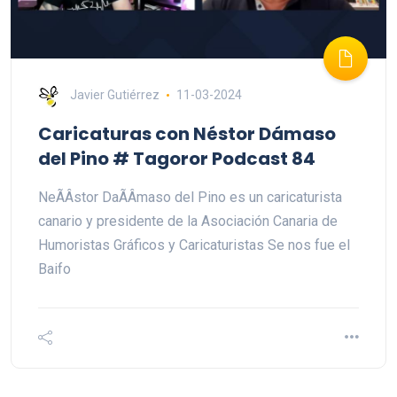
Javier Gutiérrez
11-03-2024
Caricaturas con Néstor Dámaso
del Pino # Tagoror Podcast 84
NeÃÂstor DaÃÂmaso del Pino es un caricaturista
canario y presidente de la Asociación Canaria de
Humoristas Gráficos y Caricaturistas Se nos fue el
Baifo