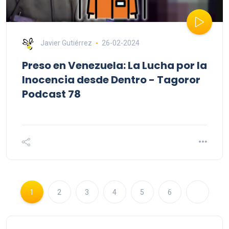
Javier Gutiérrez
26-02-2024
Preso en Venezuela: La Lucha por la
Inocencia desde Dentro - Tagoror
Podcast 78
1
2
3
4
5
6