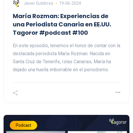
Javier Gutiérrez
19-06-2024
María Rozman: Experiencias de
una Periodista Canaria en EE.UU.
Tagoror #podcast #100
En este episodio, tenemos el honor de contar con la
destacada periodista María Rozman. Nacida en
Santa Cruz de Tenerife, Islas Canarias, María ha
dejado una huella imborrable en el periodismo.
Podcast