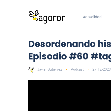
Actualidad
Desordenando hist
Episodio #60 #ta
Javier Gutiérrez
Podcast
27-12-2023