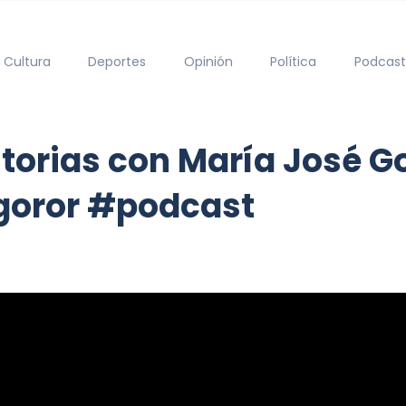
Cultura
Deportes
Opinión
Política
Podcast
orias con María José Go
goror #podcast