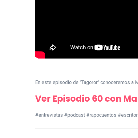
En este episodio de "Tagoror" conoceremos a Ma
Ver Episodio 60 con Ma
#entrevistas #podcast #rapocuentos #escritor