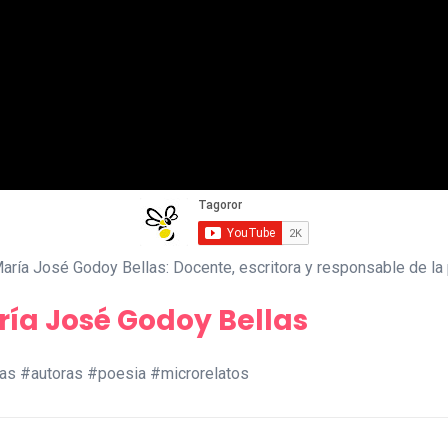
ría José Godoy Bellas: Docente, escritora y responsable de la p
ría José Godoy Bellas
as #autoras #poesia #microrelatos