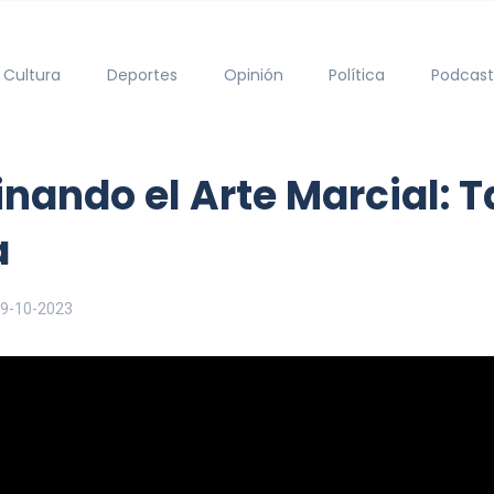
Cultura
Deportes
Opinión
Política
Podcast
nando el Arte Marcial: 
a
9-10-2023