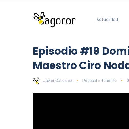
Actualidad
Episodio #19 Domi
Maestro Ciro Nod
Javier Gutiérrez
Podcast » Tenerife
0